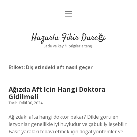
menüyü
Anasayfa
aç
Gizlilik Politikası
Huzurlu Fikir Durağı
Yasal Uyarı
Sade ve keyifli bilgilerle tanış!
Hakkımızda
Etiket:
Diş etindeki aft nasıl geçer
Ağızda Aft Için Hangi Doktora
Gidilmeli
Tarih: Eylül 30, 2024
Ağızdaki afta hangi doktor bakar? Dilde görülen
lezyonlar genellikle iyi huyludur ve çabuk iyileşebilir.
Basit yaraları tedavi etmek için doğal yöntemler ve