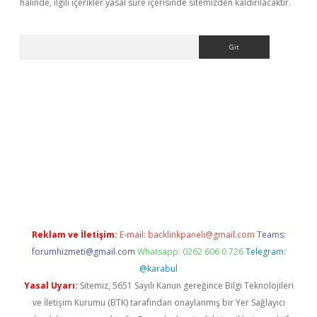
halinde, ilgili içerikler yasal süre içerisinde sitemizden kaldırılacaktır.
Arama
no/
betexpergir.net
Reklam ve İletişim:
E-mail:
backlinkpaneli@gmail.com
Teams:
forumhizmeti@gmail.com
Whatsapp: 0262 606 0 726
Telegram:
@karabul
Yasal Uyarı:
Sitemiz, 5651 Sayılı Kanun gereğince Bilgi Teknolojileri
ve İletişim Kurumu (BTK) tarafından onaylanmış bir Yer Sağlayıcı