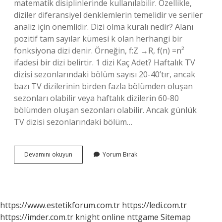
matematik disiplinlerinde kullanılabilir. Özellikle,
diziler diferansiyel denklemlerin temelidir ve seriler
analiz için önemlidir. Dizi olma kuralı nedir? Alanı
pozitif tam sayılar kümesi k olan herhangi bir
fonksiyona dizi denir. Örneğin, f:Z →R, f(n) =n²
ifadesi bir dizi belirtir. 1 dizi Kaç Adet? Haftalık TV
dizisi sezonlarındaki bölüm sayısı 20-40’tır, ancak
bazı TV dizilerinin birden fazla bölümden oluşan
sezonları olabilir veya haftalık dizilerin 60-80
bölümden oluşan sezonları olabilir. Ancak günlük
TV dizisi sezonlarındaki bölüm…
Matematik
Devamını okuyun
Yorum Bırak
Diziler
Ne
Işe
Yarar
https://www.estetikforum.com.tr
https://ledi.com.tr
https://imder.com.tr
knight online
nttgame
Sitemap