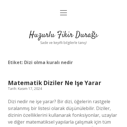
menüyü
Anasayfa
aç
Gizlilik Politikası
Huzurlu Fikir Durağı
Yasal Uyarı
Sade ve keyifli bilgilerle tanış!
Hakkımızda
Etiket:
Dizi olma kuralı nedir
Matematik Diziler Ne Işe Yarar
Tarih: Kasım 17, 2024
Dizi nedir ne işe yarar? Bir dizi, öğelerin rastgele
sıralanmış bir listesi olarak düşünülebilir. Diziler,
dizinin özelliklerini kullanarak fonksiyonlar, uzaylar
ve diğer matematiksel yapılarla çalışmak için tüm