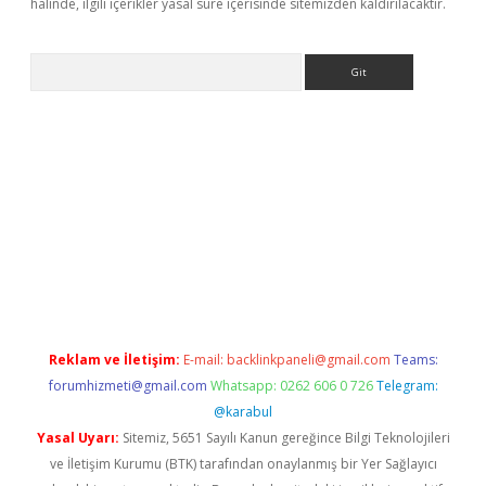
halinde, ilgili içerikler yasal süre içerisinde sitemizden kaldırılacaktır.
Arama
no/
betexpergir.net
Reklam ve İletişim:
E-mail:
backlinkpaneli@gmail.com
Teams:
forumhizmeti@gmail.com
Whatsapp: 0262 606 0 726
Telegram:
@karabul
Yasal Uyarı:
Sitemiz, 5651 Sayılı Kanun gereğince Bilgi Teknolojileri
ve İletişim Kurumu (BTK) tarafından onaylanmış bir Yer Sağlayıcı