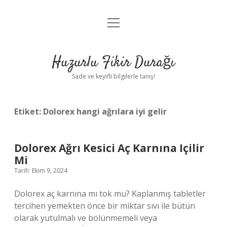
menüyü
Anasayfa
aç
Gizlilik Politikası
Huzurlu Fikir Durağı
Yasal Uyarı
Sade ve keyifli bilgilerle tanış!
Hakkımızda
Etiket:
Dolorex hangi ağrılara iyi gelir
Dolorex Ağrı Kesici Aç Karnına Içilir
Mi
Tarih: Ekim 9, 2024
Dolorex aç karnına mı tok mu? Kaplanmış tabletler
tercihen yemekten önce bir miktar sıvı ile bütün
olarak yutulmalı ve bölünmemeli veya