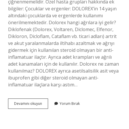
çiğnenmemelidir. Özel hasta grupları hakkında ek
bilgiler: Çocuklar ve ergenler: DOLOREX’in 14 yaşın
altındaki çocuklarda ve ergenlerde kullanımı
önerilmemektedir. Dolorex hangi ağrılara iyi gelir?
Diklofenak (Dolorex, Voltaren, Diclomec, Elfenor,
Dikloron, Dicloflam, Cataflam vb. ticari adları) artrit
ve akut yaralanmalarda iltihabı azaltmak ve ağrıyı
gidermek için kullanılan steroid olmayan bir anti-
inflamatuar ilaçtır. Ayrıca adet krampları ve ağrılı
adet kanamaları için de kullanılır. Dolorex ne zaman
kullanılmaz? DOLOREX ayrıca asetilsalisilik asit veya
ibuprofen gibi diğer steroid olmayan anti-
inflamatuar ilaçlara karşı astım…
Dolorex
Devamını okuyun
Yorum Bırak
Ağrı
Kesici
Aç
Karnına