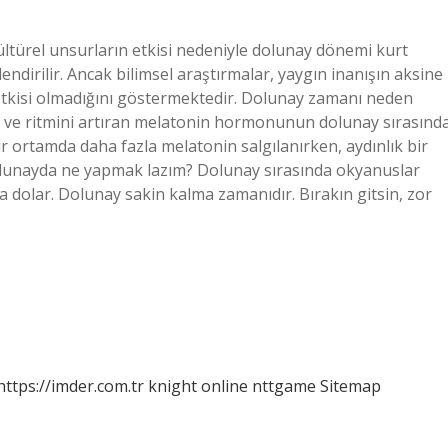
ültürel unsurların etkisi nedeniyle dolunay dönemi kurt
ilendirilir. Ancak bilimsel araştırmalar, yaygın inanışın aksine
 etkisi olmadığını göstermektedir. Dolunay zamanı neden
n ve ritmini artıran melatonin hormonunun dolunay sırasınd
 ortamda daha fazla melatonin salgılanırken, aydınlık bir
lunayda ne yapmak lazım? Dolunay sırasında okyanuslar
la dolar. Dolunay sakin kalma zamanıdır. Bırakın gitsin, zor
https://imder.com.tr
knight online
nttgame
Sitemap