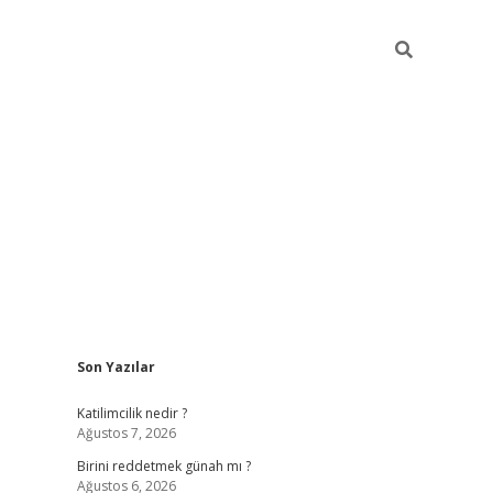
Sidebar
Son Yazılar
ilbet giriş
https://betexpergiris.casino/
betexp
Katilimcilik nedir ?
Ağustos 7, 2026
Birini reddetmek günah mı ?
Ağustos 6, 2026