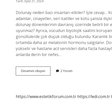
Tarih: Eylül 21, 2024
Dolunay neden bazı insanları etkiler? İşte cevap… K
adamlar, cinayetler, seri katiller ve kötü şansla ilişk
dolunay dönemlerinin davranış üzerinde belirli bir
uyunmaz? Ayrıca, vücudun biyolojik saatini koruya
gönüllülerde çok düşük olduğu bulundu. Karanlık bir
ortamda daha az melatonin hormonu salgılanır. Do
yükselir ve hastane acil servisleri daha fazla hastay
anlarda derin bir nefes…
Dolunay
Devamını okuyun
2 Yorum
Olduğu
Gece
Ne
Olur
https://www.estetikforum.com.tr
https://ledi.com.tr