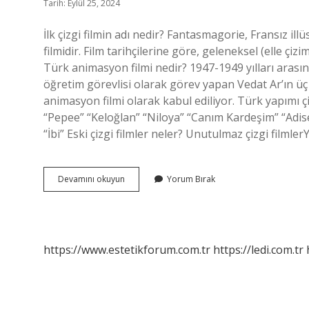
Tarih: Eylül 25, 2024
İlk çizgi filmin adı nedir? Fantasmagorie, Fransız il
filmidir. Film tarihçilerine göre, geleneksel (elle çizi
Türk animasyon filmi nedir? 1947-1949 yılları arası
öğretim görevlisi olarak görev yapan Vedat Ar’ın üç
animasyon filmi olarak kabul ediliyor. Türk yapımı çiz
“Pepee” “Keloğlan” “Niloya” “Canım Kardeşim” “Adis
“İbi” Eski çizgi filmler neler? Unutulmaz çizgi 
İLk
Devamını okuyun
Yorum Bırak
Türk
Çizgi
Filmi
Nedir
https://www.estetikforum.com.tr
https://ledi.com.tr