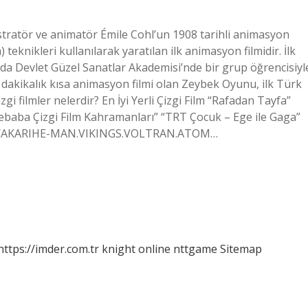
lüstratör ve animatör Émile Cohl’un 1908 tarihli animasyon
m) teknikleri kullanılarak yaratılan ilk animasyon filmidir. İlk
nda Devlet Güzel Sanatlar Akademisi’nde bir grup öğrencisiyl
 dakikalık kısa animasyon filmi olan Zeybek Oyunu, ilk Türk
gi filmler nelerdir? En İyi Yerli Çizgi Film “Rafadan Tayfa”
ebaba Çizgi Film Kahramanları” “TRT Çocuk – Ege ile Gaga”
filmlerYAKARIHE-MAN.VIKINGS.VOLTRAN.ATOM…
https://imder.com.tr
knight online
nttgame
Sitemap