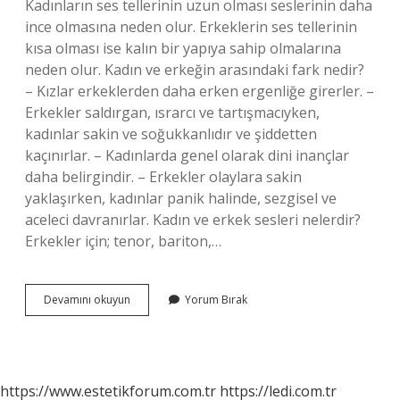
Kadınların ses tellerinin uzun olması seslerinin daha
ince olmasına neden olur. Erkeklerin ses tellerinin
kısa olması ise kalın bir yapıya sahip olmalarına
neden olur. Kadın ve erkeğin arasındaki fark nedir?
– Kızlar erkeklerden daha erken ergenliğe girerler. –
Erkekler saldırgan, ısrarcı ve tartışmacıyken,
kadınlar sakin ve soğukkanlıdır ve şiddetten
kaçınırlar. – Kadınlarda genel olarak dini inançlar
daha belirgindir. – Erkekler olaylara sakin
yaklaşırken, kadınlar panik halinde, sezgisel ve
aceleci davranırlar. Kadın ve erkek sesleri nelerdir?
Erkekler için; tenor, bariton,…
Kadın
Devamını okuyun
Yorum Bırak
Ve
Erkek
Sesi
Arasındaki
Fark
https://www.estetikforum.com.tr
https://ledi.com.tr
Nedir