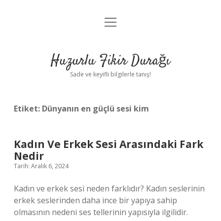
menüyü
Anasayfa
aç
Gizlilik Politikası
Huzurlu Fikir Durağı
Yasal Uyarı
Sade ve keyifli bilgilerle tanış!
Hakkımızda
Etiket:
Dünyanın en güçlü sesi kim
Kadın Ve Erkek Sesi Arasındaki Fark
Nedir
Tarih: Aralık 6, 2024
Kadın ve erkek sesi neden farklıdır? Kadın seslerinin
erkek seslerinden daha ince bir yapıya sahip
olmasının nedeni ses tellerinin yapısıyla ilgilidir.