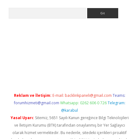
Arama
asino/
betexpergir.net
Reklam ve İletişim:
E-mail:
backlinkpaneli@gmail.com
Teams:
forumhizmeti@gmail.com
Whatsapp: 0262 606 0 726
Telegram:
@karabul
Yasal Uyarı:
Sitemiz, 5651 Sayılı Kanun gereğince Bilgi Teknolojileri
ve İletişim Kurumu (BTK) tarafından onaylanmış bir Yer Sağlayıcı
olarak hizmet vermektedir. Bu nedenle, sitedeki içerikleri proaktif