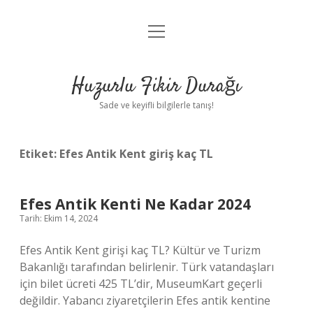
menüyü
Anasayfa
aç
Gizlilik Politikası
Huzurlu Fikir Durağı
Yasal Uyarı
Sade ve keyifli bilgilerle tanış!
Hakkımızda
Etiket:
Efes Antik Kent giriş kaç TL
Efes Antik Kenti Ne Kadar 2024
Tarih: Ekim 14, 2024
Efes Antik Kent girişi kaç TL? Kültür ve Turizm
Bakanlığı tarafından belirlenir. Türk vatandaşları
için bilet ücreti 425 TL’dir, MuseumKart geçerli
değildir. Yabancı ziyaretçilerin Efes antik kentine