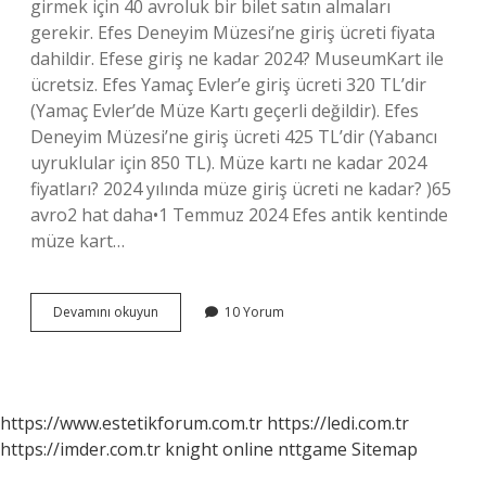
girmek için 40 avroluk bir bilet satın almaları
gerekir. Efes Deneyim Müzesi’ne giriş ücreti fiyata
dahildir. Efese giriş ne kadar 2024? MuseumKart ile
ücretsiz. Efes Yamaç Evler’e giriş ücreti 320 TL’dir
(Yamaç Evler’de Müze Kartı geçerli değildir). Efes
Deneyim Müzesi’ne giriş ücreti 425 TL’dir (Yabancı
uyruklular için 850 TL). Müze kartı ne kadar 2024
fiyatları? 2024 yılında müze giriş ücreti ne kadar? )65
avro2 hat daha•1 Temmuz 2024 Efes antik kentinde
müze kart…
Efes
Devamını okuyun
10 Yorum
Antik
Kenti
Ne
Kadar
2024
https://www.estetikforum.com.tr
https://ledi.com.tr
https://imder.com.tr
knight online
nttgame
Sitemap