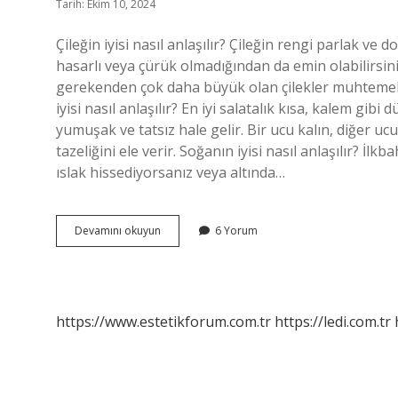
Tarih: Ekim 10, 2024
Çileğin iyisi nasıl anlaşılır? Çileğin rengi parlak ve 
hasarlı veya çürük olmadığından da emin olabilirsini
gerekenden çok daha büyük olan çilekler muhtemel
iyisi nasıl anlaşılır? En iyi salatalık kısa, kalem gibi
yumuşak ve tatsız hale gelir. Bir ucu kalın, diğer ucu 
tazeliğini ele verir. Soğanın iyisi nasıl anlaşılır? İ
ıslak hissediyorsanız veya altında…
Armudun
Devamını okuyun
6 Yorum
Iyisi
Nasıl
Anlaşılır
https://www.estetikforum.com.tr
https://ledi.com.tr