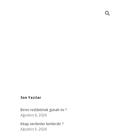
Sidebar
Son Yazılar
ilbet giriş
https://betexpergiris.casino/
betexp
Birini reddetmek günah mı ?
Ağustos 6, 2026
Kitap verilenler kimlerdir ?
Ağustos 5, 2026