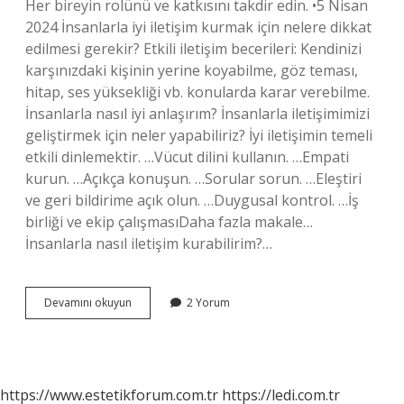
Her bireyin rolünü ve katkısını takdir edin. •5 Nisan
2024 İnsanlarla iyi iletişim kurmak için nelere dikkat
edilmesi gerekir? Etkili iletişim becerileri: Kendinizi
karşınızdaki kişinin yerine koyabilme, göz teması,
hitap, ses yüksekliği vb. konularda karar verebilme.
İnsanlarla nasıl iyi anlaşırım? İnsanlarla iletişimimizi
geliştirmek için neler yapabiliriz? İyi iletişimin temeli
etkili dinlemektir. …Vücut dilini kullanın. …Empati
kurun. …Açıkça konuşun. …Sorular sorun. …Eleştiri
ve geri bildirime açık olun. …Duygusal kontrol. …İş
birliği ve ekip çalışmasıDaha fazla makale…
İnsanlarla nasıl iletişim kurabilirim?…
Insanlarla
Devamını okuyun
2 Yorum
Iyi
Ilişki
Kurmak
Için
Ne
https://www.estetikforum.com.tr
https://ledi.com.tr
Yapabiliriz