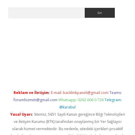
Arama
no/
betexpergir.net
Reklam ve İletişim:
E-mail:
backlinkpaneli@gmail.com
Teams:
forumhizmeti@gmail.com
Whatsapp: 0262 606 0 726
Telegram:
@karabul
Yasal Uyarı:
Sitemiz, 5651 Sayılı Kanun gereğince Bilgi Teknolojileri
ve İletişim Kurumu (BTK) tarafından onaylanmış bir Yer Sağlayıcı
olarak hizmet vermektedir. Bu nedenle, sitedeki içerikleri proaktif