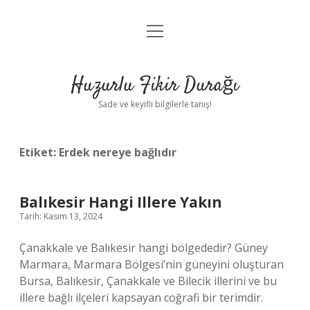
menüyü
Anasayfa
aç
Gizlilik Politikası
Huzurlu Fikir Durağı
Yasal Uyarı
Sade ve keyifli bilgilerle tanış!
Hakkımızda
Etiket:
Erdek nereye bağlıdır
Balıkesir Hangi Illere Yakın
Tarih: Kasım 13, 2024
Çanakkale ve Balıkesir hangi bölgededir? Güney
Marmara, Marmara Bölgesi’nin güneyini oluşturan
Bursa, Balıkesir, Çanakkale ve Bilecik illerini ve bu
illere bağlı ilçeleri kapsayan coğrafi bir terimdir.