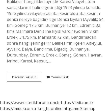
Balıkesir hangi ilden ayrıldı? Karesi Vilayeti, tüm
sancakların il haline getirildiği 1923 yılında kuruldu.
1926 yılında vilayetin adı Balıkesir oldu. Balıkesir’in
denizi nereye bağlıdır? Ege Denizi kıyıları (Ayvalık: 54
km, Gömeç: 17,5 km, Burhaniye: 12 km, Edremit: 32
km); Marmara Denizi’ne kıyısı vardır (Gönen: 8 km,
Erdek: 34,75 km, Marmara: 72 km). Bandırmadan
sonra hangi şehir gelir? Balıkesir’in ilçeleri Altıeylül,
Ayvalık, Balya, Bandırma, Bigadiç, Burhaniye,
Dursunbey, Edremit, Erdek, Gömeç, Gönen, Havran,
İvrindi, Karesi, Kepsut,…
Balıkesir
Devamını okuyun
Yorum Bırak
Hangi
Illere
Yakın
https://www.estetikforum.com.tr
https://ledi.com.tr
https://imder.com.tr
knight online
nttgame
Sitemap