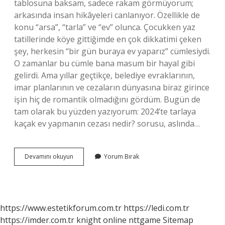
tablosuna baksam, sadece rakam görmüyorum;
arkasında insan hikâyeleri canlanıyor. Özellikle de
konu “arsa”, “tarla” ve “ev” olunca. Çocukken yaz
tatillerinde köye gittiğimde en çok dikkatimi çeken
şey, herkesin “bir gün buraya ev yaparız” cümlesiydi.
O zamanlar bu cümle bana masum bir hayal gibi
gelirdi. Ama yıllar geçtikçe, belediye evraklarının,
imar planlarının ve cezaların dünyasına biraz girince
işin hiç de romantik olmadığını gördüm. Bugün de
tam olarak bu yüzden yazıyorum: 2024’te tarlaya
kaçak ev yapmanın cezası nedir? sorusu, aslında…
2024’te
Devamını okuyun
Yorum Bırak
tarlaya
kaçak
ev
yapmanın
cezası
https://www.estetikforum.com.tr
https://ledi.com.tr
nedir
https://imder.com.tr
knight online
nttgame
Sitemap
?