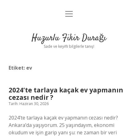
menüyü
Anasayfa
aç
Gizlilik Politikası
Huzurlu Fikir Durağı
Yasal Uyarı
Sade ve keyifli bilgilerle tanış!
Hakkımızda
Etiket:
ev
2024’te tarlaya kaçak ev yapmanın
cezası nedir ?
Tarih: Haziran 30, 2026
2024’te tarlaya kaçak ev yapmanın cezası nedir?
Ankara’da yaşıyorum. 25 yaşındayım, ekonomi
okudum ve işin garip yanı şu: ne zaman bir veri