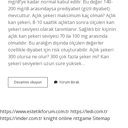
mg/dl’ye kadar normal kabul edilir. Bu değer 140-
200 mg/dl arasındaysa prediyabet (gizli diyabet)
mevcuttur. Açlık şekeri maksimum kaç olmalı? Açlık
kan şekeri, 8-10 saatlik açlıktan sonra ölçülen kan
şekeri seviyesi olarak tanımlanır. Sağlıklı bir kişinin
açlık kan şekeri seviyesi 70 ila 100 mg arasında
olmalıdır. Bu aralığın dışında ölçülen değerler
özellikle diyabet için risk oluşturabilir. Açlık şekeri
300 olursa ne olur? 300 çok fazla şeker mi? Kan
şekeri seviyeleri uzun süre yüksek…
Açlık
Devamını okuyun
Yorum Bırak
Şekeri
Kaç
Olunca
Yüksek
Olur
https://www.estetikforum.com.tr
https://ledi.com.tr
https://imder.com.tr
knight online
nttgame
Sitemap