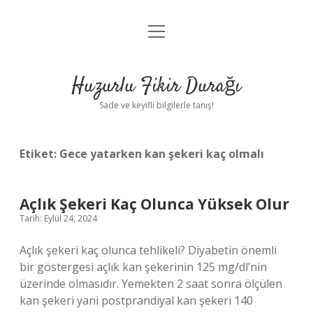
menüyü
Anasayfa
aç
Gizlilik Politikası
Huzurlu Fikir Durağı
Yasal Uyarı
Sade ve keyifli bilgilerle tanış!
Hakkımızda
Etiket:
Gece yatarken kan şekeri kaç olmalı
Açlık Şekeri Kaç Olunca Yüksek Olur
Tarih: Eylül 24, 2024
Açlık şekeri kaç olunca tehlikeli? Diyabetin önemli
bir göstergesi açlık kan şekerinin 125 mg/dl’nin
üzerinde olmasıdır. Yemekten 2 saat sonra ölçülen
kan şekeri yani postprandiyal kan şekeri 140