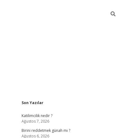
Sidebar
Son Yazılar
ilbet giriş
https://betexpergiris.casino/
betexp
Katilimcilik nedir ?
Ağustos 7, 2026
Birini reddetmek günah mı ?
Ağustos 6, 2026