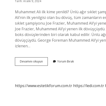
Tarih: Aralık 9, 2024
Muhammet Ali ilk kime yenildi? Ünlü ağır sıklet şa
Ali’nin ilk yenilgisi olan bu dövüş, tüm zamanların 
sıklet şampiyonu Joe Frazier, Muhammed Ali’yi yene
Joe Frazier, Muhammed Ali’yi yenen ilk dövüşçüydü. 
boks dövüşlerinden biri olarak kabul edilir. Ünlü ağ
dövüşçüydü. George Foreman Muhammed Ali’yi yendi m
izlenen…
Muhammed
Devamını okuyun
Yorum Bırak
Ali
Ilk
Kime
Yenildi
https://www.estetikforum.com.tr
https://ledi.com.tr