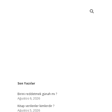
Sidebar
Son Yazılar
ilbet giriş
https://betexpergiris.casino/
betexp
Birini reddetmek günah mı ?
Ağustos 6, 2026
Kitap verilenler kimlerdir ?
Ağustos 5, 2026