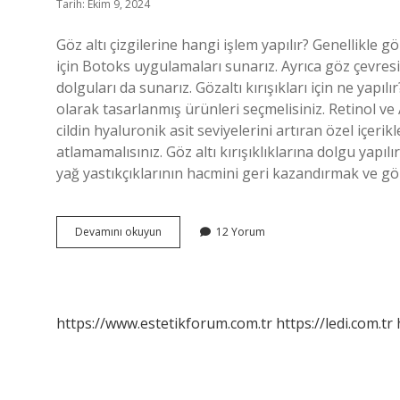
Tarih: Ekim 9, 2024
Göz altı çizgilerine hangi işlem yapılır? Genellikle gö
için Botoks uygulamaları sunarız. Ayrıca göz çevresi 
dolguları da sunarız. Gözaltı kırışıkları için ne yapıl
olarak tasarlanmış ürünleri seçmelisiniz. Retinol ve A
cildin hyaluronik asit seviyelerini artıran özel içeri
atlamamalısınız. Göz altı kırışıklıklarına dolgu yapı
yağ yastıkçıklarının hacmini geri kazandırmak ve gö
Göz
Devamını okuyun
12 Yorum
Altı
Çizgileri
Için
Hangi
Işlem
https://www.estetikforum.com.tr
https://ledi.com.tr
Yapılır