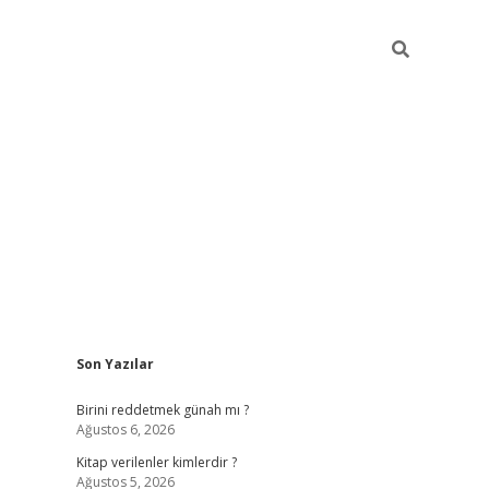
Sidebar
Son Yazılar
ilbet giriş
https://betexpergiris.casino/
betexp
Birini reddetmek günah mı ?
Ağustos 6, 2026
Kitap verilenler kimlerdir ?
Ağustos 5, 2026