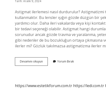
Tarih: Aralık 9, 2024
Astigmat ilerlemesi nasıl durdurulur? Astigmatizmi
kullanmaktır. Bu lensler ışığın gözde düzgün bir şe
yardımcı olur. Daha ileri vakalarda veya kişi kontak
bir tedavi seçeneği olabilir. Astigmat hangi durumla
sorunudur ancak gözde travma ve yaralanma, yetersi
gibi nedenler de bu bozukluğun ortaya çıkmasına ve
ilerler mi? Gözlük takılmazsa astigmatizma ilerler 
Astigmat
Devamını okuyun
Yorum Bırak
Ilerlemesi
Nasıl
Durur
https://www.estetikforum.com.tr
https://ledi.com.tr