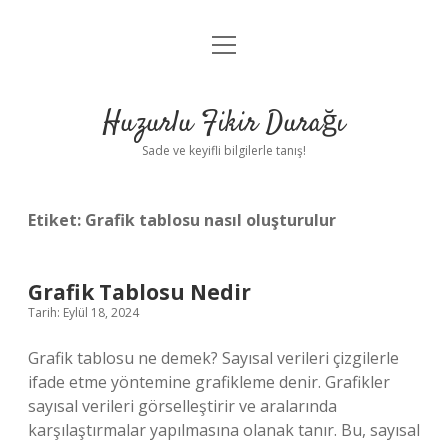
menüyü
Anasayfa
aç
Gizlilik Politikası
Huzurlu Fikir Durağı
Yasal Uyarı
Sade ve keyifli bilgilerle tanış!
Hakkımızda
Etiket:
Grafik tablosu nasıl oluşturulur
Grafik Tablosu Nedir
Tarih: Eylül 18, 2024
Grafik tablosu ne demek? Sayısal verileri çizgilerle
ifade etme yöntemine grafikleme denir. Grafikler
sayısal verileri görselleştirir ve aralarında
karşılaştırmalar yapılmasına olanak tanır. Bu, sayısal