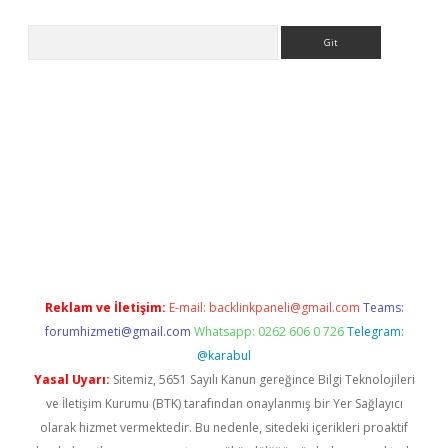
Arama
no/
betexpergir.net
Reklam ve İletişim:
E-mail:
backlinkpaneli@gmail.com
Teams:
forumhizmeti@gmail.com
Whatsapp: 0262 606 0 726
Telegram:
@karabul
Yasal Uyarı:
Sitemiz, 5651 Sayılı Kanun gereğince Bilgi Teknolojileri
ve İletişim Kurumu (BTK) tarafından onaylanmış bir Yer Sağlayıcı
olarak hizmet vermektedir. Bu nedenle, sitedeki içerikleri proaktif