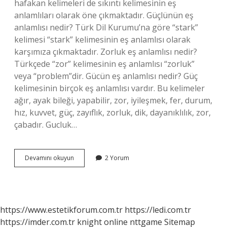
hafakan kelimeleri de sıkıntı kelimesinin eş
anlamlıları olarak öne çıkmaktadır. Güçlünün eş
anlamlısı nedir? Türk Dil Kurumu’na göre “stark”
kelimesi “stark” kelimesinin eş anlamlısı olarak
karşımıza çıkmaktadır. Zorluk eş anlamlısı nedir?
Türkçede “zor” kelimesinin eş anlamlısı “zorluk”
veya “problem”dir. Gücün eş anlamlısı nedir? Güç
kelimesinin birçok eş anlamlısı vardır. Bu kelimeler
ağır, ayak bileği, yapabilir, zor, iyileşmek, fer, durum,
hız, kuvvet, güç, zayıflık, zorluk, dik, dayanıklılık, zor,
çabadır. Gucluk…
Güçlük
Devamını okuyun
2 Yorum
Eş
Anlamlısı
Nedir
https://www.estetikforum.com.tr
https://ledi.com.tr
https://imder.com.tr
knight online
nttgame
Sitemap