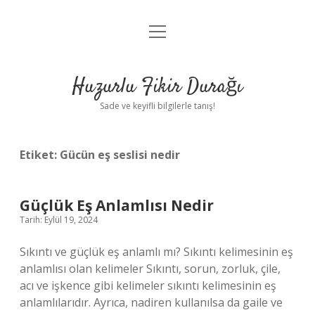
menüyü
Anasayfa
aç
Gizlilik Politikası
Huzurlu Fikir Durağı
Yasal Uyarı
Sade ve keyifli bilgilerle tanış!
Hakkımızda
Etiket:
Gücün eş seslisi nedir
Güçlük Eş Anlamlısı Nedir
Tarih: Eylül 19, 2024
Sıkıntı ve güçlük eş anlamlı mı? Sıkıntı kelimesinin eş
anlamlısı olan kelimeler Sıkıntı, sorun, zorluk, çile,
acı ve işkence gibi kelimeler sıkıntı kelimesinin eş
anlamlılarıdır. Ayrıca, nadiren kullanılsa da gaile ve