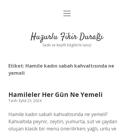
menüyü
Anasayfa
aç
Gizlilik Politikası
Huzurlu Fikir Durağı
Yasal Uyarı
Sade ve keyifli bilgilerle tanış!
Hakkımızda
Etiket:
Hamile kadın sabah kahvaltısında ne
yemeli
Hamileler Her Gün Ne Yemeli
Tarih: Eylül 23, 2024
Hamile kadın sabah kahvaltısında ne yemeli?
Kahvaltıda peynir, zeytin, yumurta, süt ve çaydan
oluşan klasik bir menü önerilirken; yağlı, unlu ve