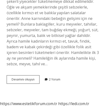
şekerli yiyecekler tüketmemeye dikkat edilmelidir.
Öğle ve akşam yemeklerinde çeşitli sebzelerle,
özellikle kırmızı et ve balıkla yapılan salatalar
önerilir. Anne karnındaki bebeğin gelişimi için ne
yemeli? Bunlara baklagiller, kuru meyveler, tahıllar,
sebzeler, meyveler, tam buğday ekmeği, yoğurt, süt,
peynir, yumurta, balık ve bitkisel yağlar dahildir.
Ayrıca hamile kadınların kırmızı et, tavuk, fındık,
badem ve kabak çekirdeği gibi özellikle folik asit
içeren besinleri tüketmeleri önerilir. Hamilelikte ilk 3
ay ne yenmeli? Hamileliğin ilk aylarında hamile kişi,
sebze, meyve, tahıl ve…
Hamileler
Devamını okuyun
2 Yorum
Her
Gün
Ne
Yemeli
https://www.estetikforum.com.tr
https://ledi.com.tr