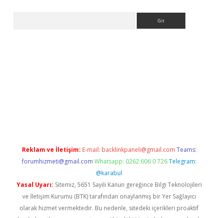
Arama
no/
betexpergir.net
Reklam ve İletişim:
E-mail:
backlinkpaneli@gmail.com
Teams:
forumhizmeti@gmail.com
Whatsapp: 0262 606 0 726
Telegram:
@karabul
Yasal Uyarı:
Sitemiz, 5651 Sayılı Kanun gereğince Bilgi Teknolojileri
ve İletişim Kurumu (BTK) tarafından onaylanmış bir Yer Sağlayıcı
olarak hizmet vermektedir. Bu nedenle, sitedeki içerikleri proaktif