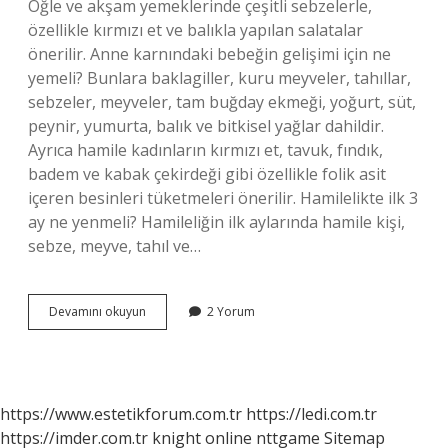
Öğle ve akşam yemeklerinde çeşitli sebzelerle,
özellikle kırmızı et ve balıkla yapılan salatalar
önerilir. Anne karnındaki bebeğin gelişimi için ne
yemeli? Bunlara baklagiller, kuru meyveler, tahıllar,
sebzeler, meyveler, tam buğday ekmeği, yoğurt, süt,
peynir, yumurta, balık ve bitkisel yağlar dahildir.
Ayrıca hamile kadınların kırmızı et, tavuk, fındık,
badem ve kabak çekirdeği gibi özellikle folik asit
içeren besinleri tüketmeleri önerilir. Hamilelikte ilk 3
ay ne yenmeli? Hamileliğin ilk aylarında hamile kişi,
sebze, meyve, tahıl ve…
Hamileler
Devamını okuyun
2 Yorum
Her
Gün
Ne
Yemeli
https://www.estetikforum.com.tr
https://ledi.com.tr
https://imder.com.tr
knight online
nttgame
Sitemap