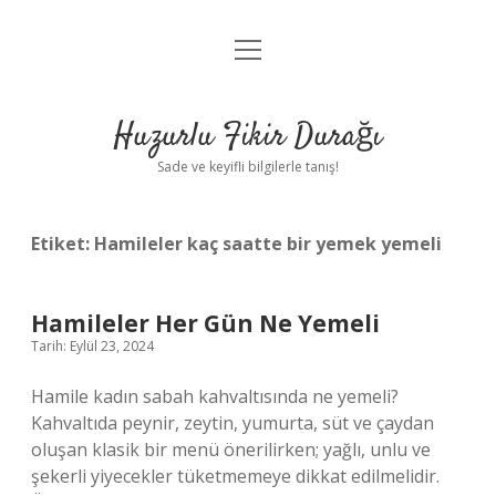
menüyü
Anasayfa
aç
Gizlilik Politikası
Huzurlu Fikir Durağı
Yasal Uyarı
Sade ve keyifli bilgilerle tanış!
Hakkımızda
Etiket:
Hamileler kaç saatte bir yemek yemeli
Hamileler Her Gün Ne Yemeli
Tarih: Eylül 23, 2024
Hamile kadın sabah kahvaltısında ne yemeli?
Kahvaltıda peynir, zeytin, yumurta, süt ve çaydan
oluşan klasik bir menü önerilirken; yağlı, unlu ve
şekerli yiyecekler tüketmemeye dikkat edilmelidir.