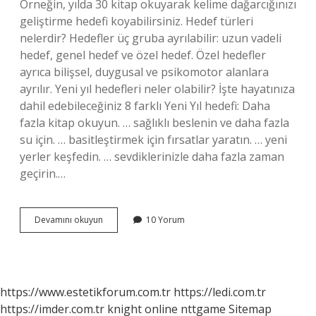
Örneğin, yılda 30 kitap okuyarak kelime dağarcığınızı
geliştirme hedefi koyabilirsiniz. Hedef türleri
nelerdir? Hedefler üç gruba ayrılabilir: uzun vadeli
hedef, genel hedef ve özel hedef. Özel hedefler
ayrıca bilişsel, duygusal ve psikomotor alanlara
ayrılır. Yeni yıl hedefleri neler olabilir? İşte hayatınıza
dahil edebileceğiniz 8 farklı Yeni Yıl hedefi: Daha
fazla kitap okuyun. … sağlıklı beslenin ve daha fazla
su için. … basitleştirmek için fırsatlar yaratın. … yeni
yerler keşfedin. … sevdiklerinizle daha fazla zaman
geçirin.…
Bir
Devamını okuyun
10 Yorum
Insanın
Hedefleri
Neler
Olabilir
https://www.estetikforum.com.tr
https://ledi.com.tr
https://imder.com.tr
knight online
nttgame
Sitemap