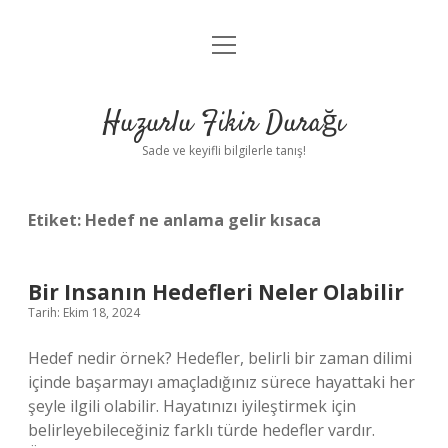
menüyü
Anasayfa
aç
Gizlilik Politikası
Huzurlu Fikir Durağı
Yasal Uyarı
Sade ve keyifli bilgilerle tanış!
Hakkımızda
Etiket:
Hedef ne anlama gelir kısaca
Bir Insanın Hedefleri Neler Olabilir
Tarih: Ekim 18, 2024
Hedef nedir örnek? Hedefler, belirli bir zaman dilimi
içinde başarmayı amaçladığınız sürece hayattaki her
şeyle ilgili olabilir. Hayatınızı iyileştirmek için
belirleyebileceğiniz farklı türde hedefler vardır.