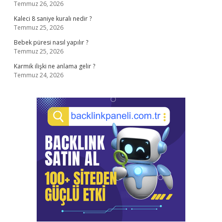
Temmuz 26, 2026
Kaleci 8 saniye kuralı nedir ?
Temmuz 25, 2026
Bebek püresi nasıl yapılır ?
Temmuz 25, 2026
Karmik ilişki ne anlama gelir ?
Temmuz 24, 2026