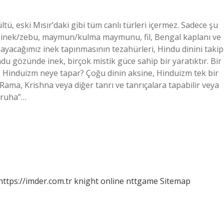
tü, eski Mısır’daki gibi tüm canlı türleri içermez. Sadece şu
çlü inek/zebu, maymun/kulma maymunu, fil, Bengal kaplanı ve
klayacağımız inek tapınmasının tezahürleri, Hindu dinini takip
du gözünde inek, birçok mistik güce sahip bir yaratıktır. Bir
ır. Hinduizm neye tapar? Çoğu dinin aksine, Hinduizm tek bir
Rama, Krishna veya diğer tanrı ve tanrıçalara tapabilir veya
z ruha”…
https://imder.com.tr
knight online
nttgame
Sitemap