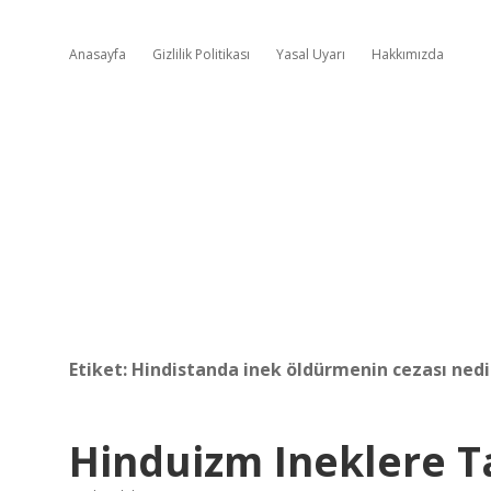
Anasayfa
Gizlilik Politikası
Yasal Uyarı
Hakkımızda
Etiket:
Hindistanda inek öldürmenin cezası nedi
Hinduizm Ineklere T