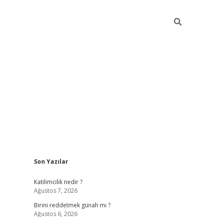
Sidebar
Son Yazılar
ilbet giriş
https://betexpergiris.casino/
betexp
Katilimcilik nedir ?
Ağustos 7, 2026
Birini reddetmek günah mı ?
Ağustos 6, 2026