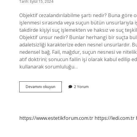
Tarih: Eylül 15, 2024
Objektif cezalandırılabilme şartı nedir? Buna göre 
işlenmesi sırasında veya suçun bütün unsurlarıyla 
takdirde kişiyi suç işlemekten ve haksız ve suç teşki
Objektif unsur nedir? Bunlar herhangi bir suçta bu
adaletsizliği karakterize eden nesnel unsurlardır. B
nedensel bağ. Fail, mağdur, suçun nesnesi ve nitelikl
atıf doktrini; sonucun failin işi olarak kabul edilip
kullanarak sorumluluğu…
Objektif
Devamını okuyun
2 Yorum
Cezalandırılabilirlik
Şartı
Nedir
https://www.estetikforum.com.tr
https://ledi.com.tr