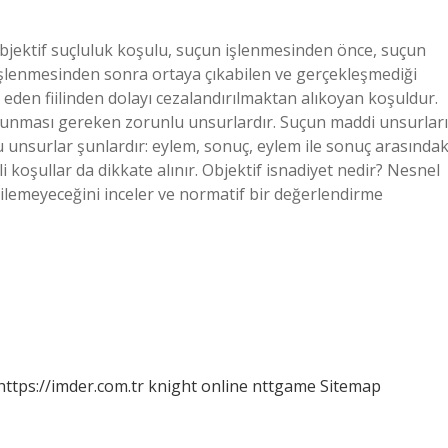
objektif suçluluk koşulu, suçun işlenmesinden önce, suçun
işlenmesinden sonra ortaya çıkabilen ve gerçekleşmediği
l eden fiilinden dolayı cezalandırılmaktan alıkoyan koşuldur.
lunması gereken zorunlu unsurlardır. Suçun maddi unsurları
u unsurlar şunlardır: eylem, sonuç, eylem ile sonuç arasındak
i koşullar da dikkate alınır. Objektif isnadiyet nedir? Nesnel
 edilemeyeceğini inceler ve normatif bir değerlendirme
https://imder.com.tr
knight online
nttgame
Sitemap