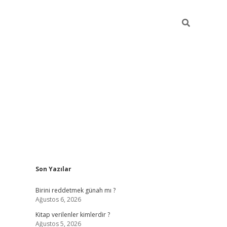
Sidebar
Son Yazılar
ilbet giriş
https://betexpergiris.casino/
betexp
Birini reddetmek günah mı ?
Ağustos 6, 2026
Kitap verilenler kimlerdir ?
Ağustos 5, 2026