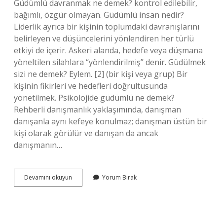
Güdümlü davranmak ne demek? kontrol edilebilir,
bağımlı, özgür olmayan. Güdümlü insan nedir?
Liderlik ayrıca bir kişinin toplumdaki davranışlarını
belirleyen ve düşüncelerini yönlendiren her türlü
etkiyi de içerir. Askeri alanda, hedefe veya düşmana
yöneltilen silahlara “yönlendirilmiş” denir. Güdülmek
sizi ne demek? Eylem. [2] (bir kişi veya grup) Bir
kişinin fikirleri ve hedefleri doğrultusunda
yönetilmek. Psikolojide güdümlü ne demek?
Rehberli danışmanlık yaklaşımında, danışman
danışanla aynı kefeye konulmaz; danışman üstün bir
kişi olarak görülür ve danışan da ancak
danışmanın…
Güdümlü
Devamını okuyun
Yorum Bırak
Olma
Ne
Demektir