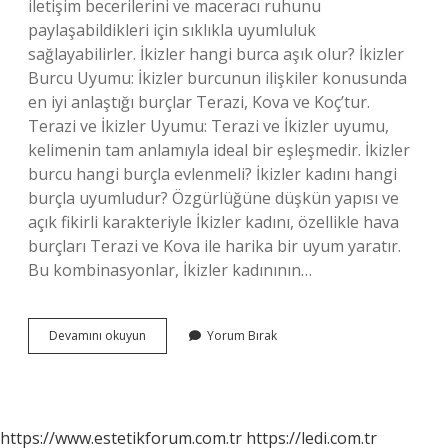
iletişim becerilerini ve maceracı ruhunu
paylaşabildikleri için sıklıkla uyumluluk
sağlayabilirler. İkizler hangi burca aşık olur? İkizler
Burcu Uyumu: İkizler burcunun ilişkiler konusunda
en iyi anlaştığı burçlar Terazi, Kova ve Koç’tur.
Terazi ve İkizler Uyumu: Terazi ve İkizler uyumu,
kelimenin tam anlamıyla ideal bir eşleşmedir. İkizler
burcu hangi burçla evlenmeli? İkizler kadını hangi
burçla uyumludur? Özgürlüğüne düşkün yapısı ve
açık fikirli karakteriyle İkizler kadını, özellikle hava
burçları Terazi ve Kova ile harika bir uyum yaratır.
Bu kombinasyonlar, İkizler kadınının…
İKizler
Devamını okuyun
Yorum Bırak
Burcu
Hangi
Burçla
Mutlu
Olur
https://www.estetikforum.com.tr
https://ledi.com.tr