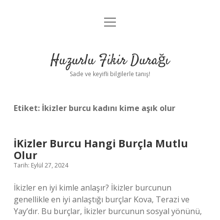
menüyü
Anasayfa
aç
Gizlilik Politikası
Huzurlu Fikir Durağı
Yasal Uyarı
Sade ve keyifli bilgilerle tanış!
Hakkımızda
Etiket:
İkizler burcu kadını kime aşık olur
İKizler Burcu Hangi Burçla Mutlu
Olur
Tarih: Eylül 27, 2024
İkizler en iyi kimle anlaşır? İkizler burcunun
genellikle en iyi anlaştığı burçlar Kova, Terazi ve
Yay’dır. Bu burçlar, İkizler burcunun sosyal yönünü,