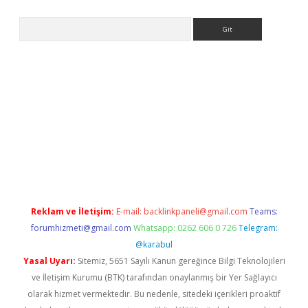
Arama
no/
betexpergir.net
Reklam ve İletişim:
E-mail:
backlinkpaneli@gmail.com
Teams:
forumhizmeti@gmail.com
Whatsapp: 0262 606 0 726
Telegram:
@karabul
Yasal Uyarı:
Sitemiz, 5651 Sayılı Kanun gereğince Bilgi Teknolojileri
ve İletişim Kurumu (BTK) tarafından onaylanmış bir Yer Sağlayıcı
olarak hizmet vermektedir. Bu nedenle, sitedeki içerikleri proaktif