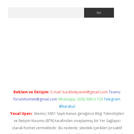
Arama
no/
betexpergir.net
Reklam ve İletişim:
E-mail:
backlinkpaneli@gmail.com
Teams:
forumhizmeti@gmail.com
Whatsapp: 0262 606 0 726
Telegram:
@karabul
Yasal Uyarı:
Sitemiz, 5651 Sayılı Kanun gereğince Bilgi Teknolojileri
ve İletişim Kurumu (BTK) tarafından onaylanmış bir Yer Sağlayıcı
olarak hizmet vermektedir. Bu nedenle, sitedeki içerikleri proaktif