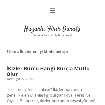
menüyü
Anasayfa
aç
Gizlilik Politikası
Huzurlu Fikir Durağı
Yasal Uyarı
Sade ve keyifli bilgilerle tanış!
Hakkımızda
Etiket:
İkizler en iyi kimle anlaşır
İKizler Burcu Hangi Burçla Mutlu
Olur
Tarih: Eylül 27, 2024
İkizler en iyi kimle anlaşır? İkizler burcunun
genellikle en iyi anlaştığı burçlar Kova, Terazi ve
Yay’dır. Bu burçlar, İkizler burcunun sosyal yönünü,