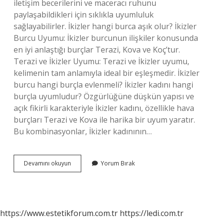
iletişim becerilerini ve maceracı ruhunu
paylaşabildikleri için sıklıkla uyumluluk
sağlayabilirler. İkizler hangi burca aşık olur? İkizler
Burcu Uyumu: İkizler burcunun ilişkiler konusunda
en iyi anlaştığı burçlar Terazi, Kova ve Koç’tur.
Terazi ve İkizler Uyumu: Terazi ve İkizler uyumu,
kelimenin tam anlamıyla ideal bir eşleşmedir. İkizler
burcu hangi burçla evlenmeli? İkizler kadını hangi
burçla uyumludur? Özgürlüğüne düşkün yapısı ve
açık fikirli karakteriyle İkizler kadını, özellikle hava
burçları Terazi ve Kova ile harika bir uyum yaratır.
Bu kombinasyonlar, İkizler kadınının…
İKizler
Devamını okuyun
Yorum Bırak
Burcu
Hangi
Burçla
Mutlu
Olur
https://www.estetikforum.com.tr
https://ledi.com.tr