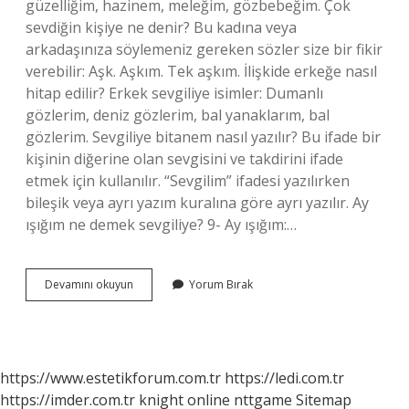
güzelliğim, hazinem, meleğim, gözbebeğim. Çok
sevdiğin kişiye ne denir? Bu kadına veya
arkadaşınıza söylemeniz gereken sözler size bir fikir
verebilir: Aşk. Aşkım. Tek aşkım. İlişkide erkeğe nasıl
hitap edilir? Erkek sevgiliye isimler: Dumanlı
gözlerim, deniz gözlerim, bal yanaklarım, bal
gözlerim. Sevgiliye bitanem nasıl yazılır? Bu ifade bir
kişinin diğerine olan sevgisini ve takdirini ifade
etmek için kullanılır. “Sevgilim” ifadesi yazılırken
bileşik veya ayrı yazım kuralına göre ayrı yazılır. Ay
ışığım ne demek sevgiliye? 9- Ay ışığım:…
Sevdiğin
Devamını okuyun
Yorum Bırak
Kişiye
Ne
Dersin
https://www.estetikforum.com.tr
https://ledi.com.tr
https://imder.com.tr
knight online
nttgame
Sitemap