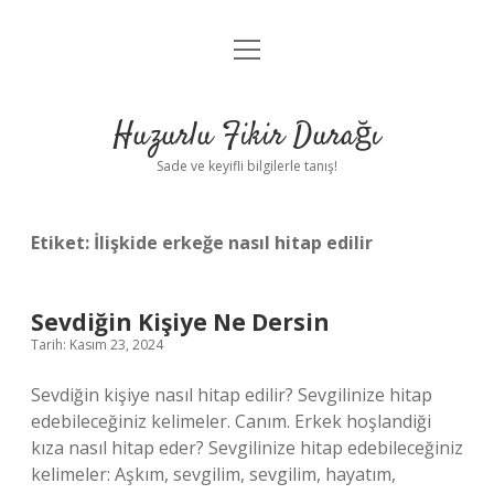
menüyü
Anasayfa
aç
Gizlilik Politikası
Huzurlu Fikir Durağı
Yasal Uyarı
Sade ve keyifli bilgilerle tanış!
Hakkımızda
Etiket:
İlişkide erkeğe nasıl hitap edilir
Sevdiğin Kişiye Ne Dersin
Tarih: Kasım 23, 2024
Sevdiğin kişiye nasıl hitap edilir? Sevgilinize hitap
edebileceğiniz kelimeler. Canım. Erkek hoşlandiği
kıza nasıl hitap eder? Sevgilinize hitap edebileceğiniz
kelimeler: Aşkım, sevgilim, sevgilim, hayatım,