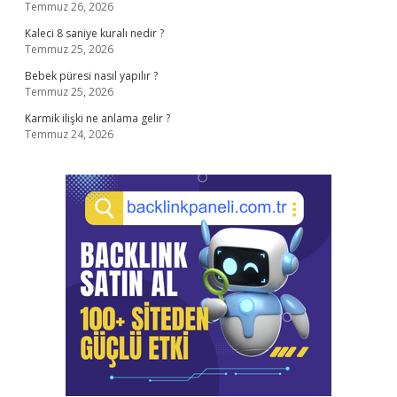
Temmuz 26, 2026
Kaleci 8 saniye kuralı nedir ?
Temmuz 25, 2026
Bebek püresi nasıl yapılır ?
Temmuz 25, 2026
Karmik ilişki ne anlama gelir ?
Temmuz 24, 2026