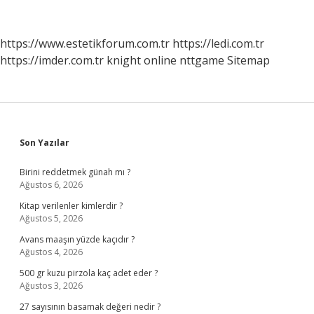
Hangi
Dini
Inançlar
https://www.estetikforum.com.tr
https://ledi.com.tr
Vardı
https://imder.com.tr
knight online
nttgame
Sitemap
Sidebar
Son Yazılar
Birini reddetmek günah mı ?
Ağustos 6, 2026
Kitap verilenler kimlerdir ?
Ağustos 5, 2026
Avans maaşın yüzde kaçıdır ?
Ağustos 4, 2026
500 gr kuzu pirzola kaç adet eder ?
Ağustos 3, 2026
27 sayısının basamak değeri nedir ?