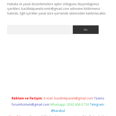
Hukuka ve yasal düzenlemelere aykırı olduğunu düşündüğünüz
içerikleri,
backlinkpanelicomtr@gmail.com
adresine bildirmeniz
halinde, ilgili içerikler yasal süre içerisinde sitemizden kaldırılacaktır.
Arama
no/
betexpergir.net
Reklam ve İletişim:
E-mail:
backlinkpaneli@gmail.com
Teams:
forumhizmeti@gmail.com
Whatsapp: 0262 606 0 726
Telegram:
@karabul