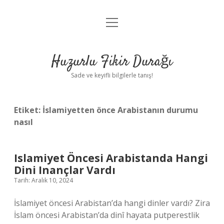
menüyü
Anasayfa
aç
Gizlilik Politikası
Huzurlu Fikir Durağı
Yasal Uyarı
Sade ve keyifli bilgilerle tanış!
Hakkımızda
Etiket:
İslamiyetten önce Arabistanın durumu
nasıl
Islamiyet Öncesi Arabistanda Hangi
Dini Inançlar Vardı
Tarih: Aralık 10, 2024
İslamiyet öncesi Arabistan’da hangi dinler vardı? Zira
İslam öncesi Arabistan’da dinî hayata putperestlik