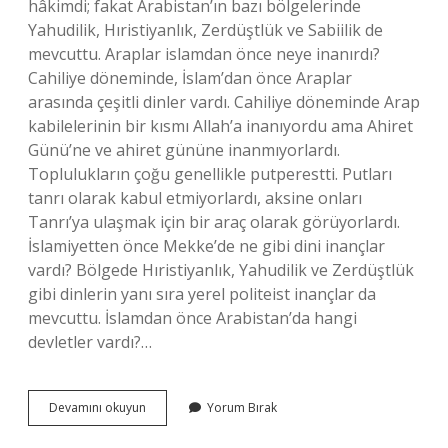
hâkimdi; fakat Arabistan’ın bazı bölgelerinde
Yahudilik, Hıristiyanlık, Zerdüştlük ve Sabiilik de
mevcuttu. Araplar islamdan önce neye inanırdı?
Cahiliye döneminde, İslam’dan önce Araplar
arasında çeşitli dinler vardı. Cahiliye döneminde Arap
kabilelerinin bir kısmı Allah’a inanıyordu ama Ahiret
Günü’ne ve ahiret gününe inanmıyorlardı.
Toplulukların çoğu genellikle putperestti. Putları
tanrı olarak kabul etmiyorlardı, aksine onları
Tanrı’ya ulaşmak için bir araç olarak görüyorlardı.
İslamiyetten önce Mekke’de ne gibi dini inançlar
vardı? Bölgede Hıristiyanlık, Yahudilik ve Zerdüştlük
gibi dinlerin yanı sıra yerel politeist inançlar da
mevcuttu. İslamdan önce Arabistan’da hangi
devletler vardı?…
Islamiyet
Devamını okuyun
Yorum Bırak
Öncesi
Arabistanda