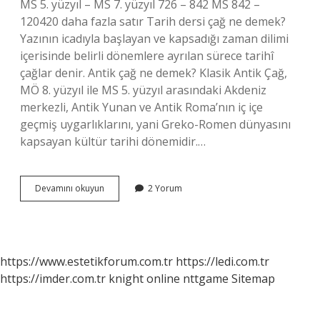
MS 5. yüzyıl – MS 7. yüzyıl 726 – 842 MS 842 –
120420 daha fazla satır Tarih dersi çağ ne demek?
Yazının icadıyla başlayan ve kapsadığı zaman dilimi
içerisinde belirli dönemlere ayrılan sürece tarihî
çağlar denir. Antik çağ ne demek? Klasik Antik Çağ,
MÖ 8. yüzyıl ile MS 5. yüzyıl arasındaki Akdeniz
merkezli, Antik Yunan ve Antik Roma’nın iç içe
geçmiş uygarlıklarını, yani Greko-Romen dünyasını
kapsayan kültür tarihi dönemidir.…
Bulmacada
Devamını okuyun
2 Yorum
Tarihte
Ilk
Çağ
Ne
Demek
https://www.estetikforum.com.tr
https://ledi.com.tr
https://imder.com.tr
knight online
nttgame
Sitemap