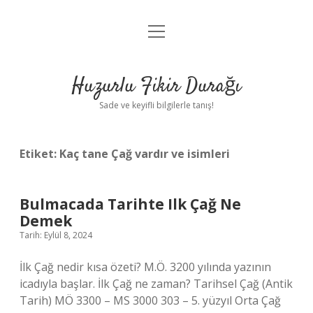
menüyü
Anasayfa
aç
Gizlilik Politikası
Huzurlu Fikir Durağı
Yasal Uyarı
Sade ve keyifli bilgilerle tanış!
Hakkımızda
Etiket:
Kaç tane Çağ vardır ve isimleri
Bulmacada Tarihte Ilk Çağ Ne
Demek
Tarih: Eylül 8, 2024
İlk Çağ nedir kısa özeti? M.Ö. 3200 yılında yazının
icadıyla başlar. İlk Çağ ne zaman? Tarihsel Çağ (Antik
Tarih) MÖ 3300 – MS 3000 303 – 5. yüzyıl Orta Çağ