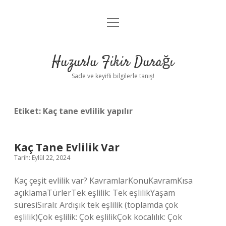
menüyü
Anasayfa
aç
Gizlilik Politikası
Huzurlu Fikir Durağı
Yasal Uyarı
Sade ve keyifli bilgilerle tanış!
Hakkımızda
Etiket:
Kaç tane evlilik yapılır
Kaç Tane Evlilik Var
Tarih: Eylül 22, 2024
Kaç çeşit evlilik var? KavramlarKonuKavramKısa
açıklamaTürlerTek eşlilik: Tek eşlilikYaşam
süresiSıralı: Ardışık tek eşlilik (toplamda çok
eşlilik)Çok eşlilik: Çok eşlilikÇok kocalılık: Çok