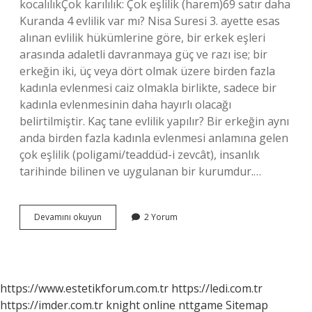
kocalılıkÇok karılılık: Çok eşlilik (harem)69 satır daha
Kuranda 4 evlilik var mı? Nisa Suresi 3. ayette esas
alınan evlilik hükümlerine göre, bir erkek eşleri
arasında adaletli davranmaya güç ve razı ise; bir
erkeğin iki, üç veya dört olmak üzere birden fazla
kadınla evlenmesi caiz olmakla birlikte, sadece bir
kadınla evlenmesinin daha hayırlı olacağı
belirtilmiştir. Kaç tane evlilik yapılır? Bir erkeğin aynı
anda birden fazla kadınla evlenmesi anlamına gelen
çok eşlilik (poligami/teaddüd-i zevcât), insanlık
tarihinde bilinen ve uygulanan bir kurumdur.…
Kaç
Devamını okuyun
2 Yorum
Tane
Evlilik
Var
https://www.estetikforum.com.tr
https://ledi.com.tr
https://imder.com.tr
knight online
nttgame
Sitemap