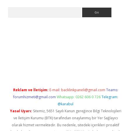
Arama
no/
betexpergir.net
Reklam ve İletişim:
E-mail:
backlinkpaneli@gmail.com
Teams:
forumhizmeti@gmail.com
Whatsapp: 0262 606 0 726
Telegram:
@karabul
Yasal Uyarı:
Sitemiz, 5651 Sayılı Kanun gereğince Bilgi Teknolojileri
ve İletişim Kurumu (BTK) tarafından onaylanmış bir Yer Sağlayıcı
olarak hizmet vermektedir. Bu nedenle, sitedeki içerikleri proaktif