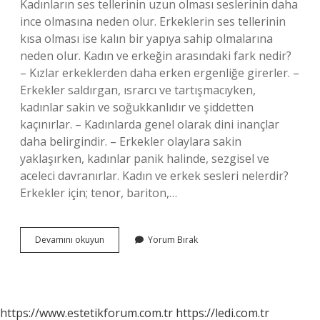
Kadınların ses tellerinin uzun olması seslerinin daha
ince olmasına neden olur. Erkeklerin ses tellerinin
kısa olması ise kalın bir yapıya sahip olmalarına
neden olur. Kadın ve erkeğin arasındaki fark nedir?
– Kızlar erkeklerden daha erken ergenliğe girerler. –
Erkekler saldırgan, ısrarcı ve tartışmacıyken,
kadınlar sakin ve soğukkanlıdır ve şiddetten
kaçınırlar. – Kadınlarda genel olarak dini inançlar
daha belirgindir. – Erkekler olaylara sakin
yaklaşırken, kadınlar panik halinde, sezgisel ve
aceleci davranırlar. Kadın ve erkek sesleri nelerdir?
Erkekler için; tenor, bariton,…
Kadın
Devamını okuyun
Yorum Bırak
Ve
Erkek
Sesi
Arasındaki
Fark
https://www.estetikforum.com.tr
https://ledi.com.tr
Nedir