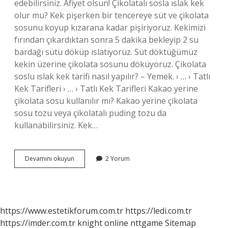
edebilirsiniz. Afiyet olsun! Çikolatalı sosla ıslak kek
olur mu? Kek pişerken bir tencereye süt ve çikolata
sosunu koyup kızarana kadar pişiriyoruz. Kekimizi
fırından çıkardıktan sonra 5 dakika bekleyip 2 su
bardağı sütü döküp ıslatıyoruz. Süt döktüğümüz
kekin üzerine çikolata sosunu döküyoruz. Çikolata
soslu ıslak kek tarifi nasıl yapılır? – Yemek. › … › Tatlı
Kek Tarifleri › … › Tatlı Kek Tarifleri Kakao yerine
çikolata sosu kullanılır mı? Kakao yerine çikolata
sosu tozu veya çikolatalı puding tozu da
kullanabilirsiniz. Kek…
Kekin
Devamını okuyun
2 Yorum
Üzerine
Çikolatalı
Sos
Dökülür
Mü
https://www.estetikforum.com.tr
https://ledi.com.tr
https://imder.com.tr
knight online
nttgame
Sitemap