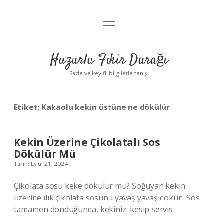
menüyü
Anasayfa
aç
Gizlilik Politikası
Huzurlu Fikir Durağı
Yasal Uyarı
Sade ve keyifli bilgilerle tanış!
Hakkımızda
Etiket:
Kakaolu kekin üstüne ne dökülür
Kekin Üzerine Çikolatalı Sos
Dökülür Mü
Tarih: Eylül 21, 2024
Çikolata sosu keke dökülür mü? Soğuyan kekin
üzerine ılık çikolata sosunu yavaş yavaş dökün. Sos
tamamen donduğunda, kekinizi kesip servis