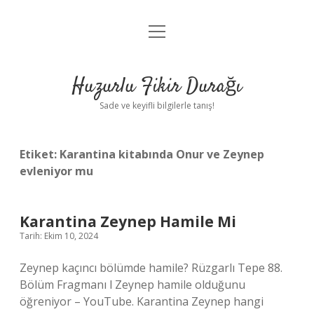
menüyü
Anasayfa
aç
Gizlilik Politikası
Huzurlu Fikir Durağı
Yasal Uyarı
Sade ve keyifli bilgilerle tanış!
Hakkımızda
Etiket:
Karantina kitabında Onur ve Zeynep
evleniyor mu
Karantina Zeynep Hamile Mi
Tarih: Ekim 10, 2024
Zeynep kaçıncı bölümde hamile? Rüzgarlı Tepe 88.
Bölüm Fragmanı l Zeynep hamile olduğunu
öğreniyor – YouTube. Karantina Zeynep hangi