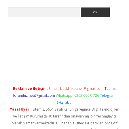
Arama
no/
betexpergir.net
Reklam ve İletişim:
E-mail:
backlinkpaneli@gmail.com
Teams:
forumhizmeti@gmail.com
Whatsapp: 0262 606 0 726
Telegram:
@karabul
Yasal Uyarı:
Sitemiz, 5651 Sayılı Kanun gereğince Bilgi Teknolojileri
ve İletişim Kurumu (BTK) tarafından onaylanmış bir Yer Sağlayıcı
olarak hizmet vermektedir. Bu nedenle, sitedeki içerikleri proaktif