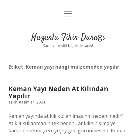
menüyü
Anasayfa
aç
Gizlilik Politikası
Huzurlu Fikir Durağı
Yasal Uyarı
Sade ve keyifli bilgilerle tanış!
Hakkımızda
Etiket:
Keman yayı hangi malzemeden yapılır
Keman Yayı Neden At Kılından
Yapılır
Tarih: Kasım 14, 2024
Keman yayında at kılı kullanılmasının nedeni nedir?
At kılı kullanmanın tek nedeni, at kılının şimdiye
kadar denenmiş en iyi şey gibi görünmesidir. Keman