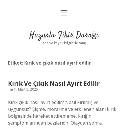
menüyü
Anasayfa
aç
Gizlilik Politikası
Huzurlu Fikir Durağı
Yasal Uyarı
Sade ve keyifli bilgilerle tanış!
Hakkımızda
Etiket:
Kırık ve çıkık nasıl ayırt edilir
Kırık Ve Çıkık Nasıl Ayırt Edilir
Tarih: Mart 8, 2025
Kırık çıkık nasıl ayırt edilir? Nasıl kırılmış ve
uygunsuz? Şişme, morarma ve etkilenen alanı kırık
bölgesinde hareket ettirememe, kırığın
semptomlarından bazılarıdır. Olaydan sonra,