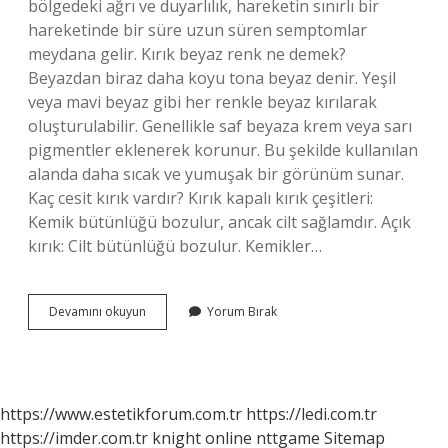
bölgedeki ağrı ve duyarlılık, hareketin sınırlı bir
hareketinde bir süre uzun süren semptomlar
meydana gelir. Kırık beyaz renk ne demek?
Beyazdan biraz daha koyu tona beyaz denir. Yeşil
veya mavi beyaz gibi her renkle beyaz kırılarak
oluşturulabilir. Genellikle saf beyaza krem ​​veya sarı
pigmentler eklenerek korunur. Bu şekilde kullanılan
alanda daha sıcak ve yumuşak bir görünüm sunar.
Kaç cesit kırık vardır? Kırık kapalı kırık çeşitleri:
Kemik bütünlüğü bozulur, ancak cilt sağlamdır. Açık
kırık: Cilt bütünlüğü bozulur. Kemikler…
Kırık
Devamını okuyun
Yorum Bırak
Ve
Çıkık
Nasıl
Ayırt
Edilir
https://www.estetikforum.com.tr
https://ledi.com.tr
https://imder.com.tr
knight online
nttgame
Sitemap