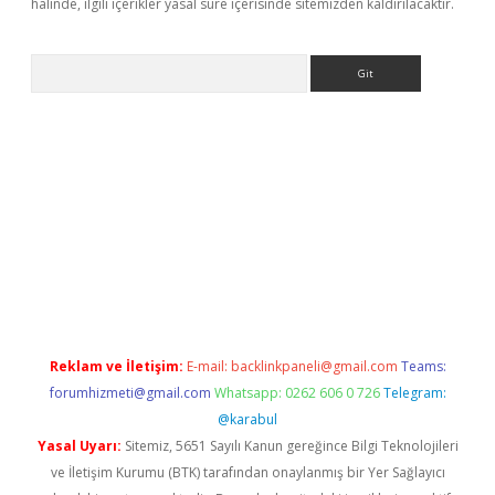
halinde, ilgili içerikler yasal süre içerisinde sitemizden kaldırılacaktır.
Arama
no/
betexpergir.net
Reklam ve İletişim:
E-mail:
backlinkpaneli@gmail.com
Teams:
forumhizmeti@gmail.com
Whatsapp: 0262 606 0 726
Telegram:
@karabul
Yasal Uyarı:
Sitemiz, 5651 Sayılı Kanun gereğince Bilgi Teknolojileri
ve İletişim Kurumu (BTK) tarafından onaylanmış bir Yer Sağlayıcı