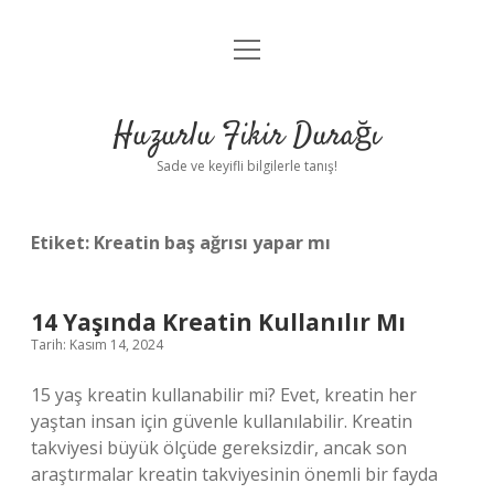
menüyü
Anasayfa
aç
Gizlilik Politikası
Huzurlu Fikir Durağı
Yasal Uyarı
Sade ve keyifli bilgilerle tanış!
Hakkımızda
Etiket:
Kreatin baş ağrısı yapar mı
14 Yaşında Kreatin Kullanılır Mı
Tarih: Kasım 14, 2024
15 yaş kreatin kullanabilir mi? Evet, kreatin her
yaştan insan için güvenle kullanılabilir. Kreatin
takviyesi büyük ölçüde gereksizdir, ancak son
araştırmalar kreatin takviyesinin önemli bir fayda