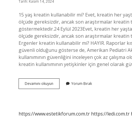
Tarih: Kasım 14, 2024
15 yaş kreatin kullanabilir mi? Evet, kreatin her yaş
ölçüde gereksizdir, ancak son araştırmalar kreatin 
göstermektedir.24 Eylül 2023Evet, kreatin her yaştan
ölçüde gereksizdir, ancak son araştırmalar kreatin 
Ergenler kreatin kullanabilir mi? HAYIR. Raporlar kıs
güvenli olduğunu gösterse de, Amerikan Pediatri Ak
kullanımının güvenliğini inceleyen çok az çalışma ol
kreatin kullanımının yetişkinler için genel olarak 
14
Devamını okuyun
Yorum Bırak
Yaşında
Kreatin
Kullanılır
Mı
https://www.estetikforum.com.tr
https://ledi.com.tr