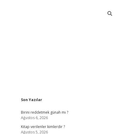
Sidebar
Son Yazılar
ilbet giriş
https://betexpergiris.casino/
betexpe
Birini reddetmek günah mı ?
Ağustos 6, 2026
Kitap verilenler kimlerdir ?
Ağustos 5, 2026