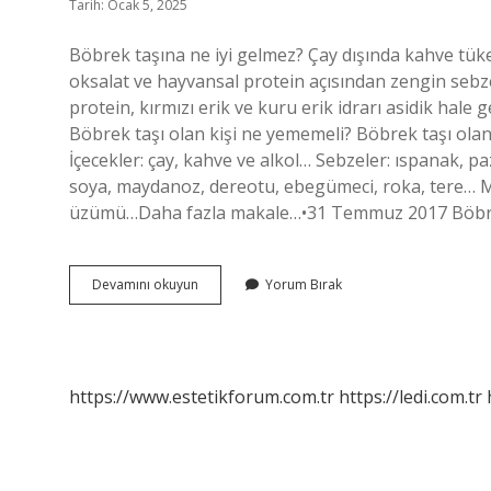
Tarih: Ocak 5, 2025
Böbrek taşına ne iyi gelmez? Çay dışında kahve tüketi
oksalat ve hayvansal protein açısından zengin sebzel
protein, kırmızı erik ve kuru erik idrarı asidik hale 
Böbrek taşı olan kişi ne yememeli? Böbrek taşı ola
İçecekler: çay, kahve ve alkol… Sebzeler: ıspanak, pa
soya, maydanoz, dereotu, ebegümeci, roka, tere… Mey
üzümü…Daha fazla makale…•31 Temmuz 2017 Böbrek
Böbrek
Devamını okuyun
Yorum Bırak
Taşı
Olan
Ne
Içmemeli
https://www.estetikforum.com.tr
https://ledi.com.tr