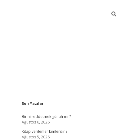
Sidebar
Son Yazılar
ilbet giriş
https://betexpergiris.casino/
betexp
Birini reddetmek günah mı ?
Ağustos 6, 2026
Kitap verilenler kimlerdir ?
Ağustos 5, 2026