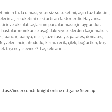
minin fazla olması, yetersiz su tüketimi, aşırı tuz tüketimi,
erin aşırı tüketimi riski artıran faktörlerdir. Hayvansal
getirir ve oksalat taşlarının parçalanması için uygundur.
n hastalar mümkünse aşağıdaki yiyeceklerden kaçınmalıdır:
zı, pancar, bamya, mısır, taze fasulye, patates, domates,
veler: incir, ahududu, kırmızı erik, çilek, böğürtlen, kuş
 taşı neyi sevmez? Taş tekrarını…
https://imder.com.tr
knight online
nttgame
Sitemap