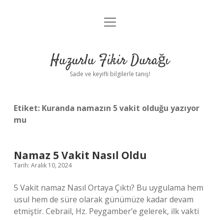
menüyü
Anasayfa
aç
Gizlilik Politikası
Huzurlu Fikir Durağı
Yasal Uyarı
Sade ve keyifli bilgilerle tanış!
Hakkımızda
Etiket:
Kuranda namazın 5 vakit olduğu yazıyor
mu
Namaz 5 Vakit Nasıl Oldu
Tarih: Aralık 10, 2024
5 Vakit namaz Nasıl Ortaya Çıktı? Bu uygulama hem
usul hem de süre olarak günümüze kadar devam
etmiştir. Cebrail, Hz. Peygamber’e gelerek, ilk vakti