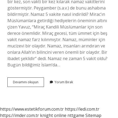
bir kez, son vakti bir kez kılarak namaz vakitlerini
göstermiştir. Peygamber (s.a.v.) de bunu ashabına
bildirmiştir. Namaz 5 vakite nasıl indirildi? Mirac’ın
Müslümanlara getirdiği hediyelerin öneminin altını
çizen Yavuz, “Miraç Kandili Müslümanlar için son
derece önemlidir. Miraç gecesi, tüm ümmet için beş
vakit namaz farz kılınmıştır. Namaz, müminler için
mucizevi bir olaydır. Namaz, insanları arındıran ve
onlara Allah’ın bilincini veren önemli bir olaydır. Bir
ibadet şeklidir” dedi. Namaz ne zaman 5 vakit oldu?
Bugün bildiğimiz İslam’da…
Namaz
Devamını okuyun
Yorum Bırak
5
Vakit
Nasıl
Oldu
https://www.estetikforum.com.tr
https://ledi.com.tr
https://imder.com.tr
knight online
nttgame
Sitemap