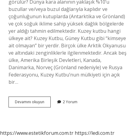
görülür? Dünya kara alanının yaklaşık %10’u
buzullar ve/veya buzul dağlarıyla kaplıdır ve
çoğunluğunun kutuplarda (Antarktika ve Grönland)
ve çok soğuk iklime sahip yüksek dağlık bölgelerde
yer aldığı tahmin edilmektedir. Kuzey kutbu hangi
ülkeye ait? Kuzey Kutbu, Güney Kutbu gibi “kimseye
ait olmayan” bir yerdir. Birçok ülke Arktik Okyanusu
ve altındaki zenginliklerle ilgilenmektedir. Ancak beş
ülke, Amerika Birleşik Devletleri, Kanada,
Danimarka, Norveç (Grönland nedeniyle) ve Rusya
Federasyonu, Kuzey Kutbu’nun mülkiyeti için açık
bir…
Buzullar
Devamını okuyun
2 Yorum
Hangi
Ülkeye
Ait
https://www.estetikforum.com.tr
https://ledi.com.tr