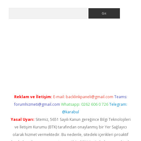
Arama
no/
betexpergir.net
Reklam ve İletişim:
E-mail:
backlinkpaneli@gmail.com
Teams:
forumhizmeti@gmail.com
Whatsapp: 0262 606 0 726
Telegram:
@karabul
Yasal Uyarı:
Sitemiz, 5651 Sayılı Kanun gereğince Bilgi Teknolojileri
ve İletişim Kurumu (BTK) tarafından onaylanmış bir Yer Sağlayıcı
olarak hizmet vermektedir. Bu nedenle, sitedeki içerikleri proaktif