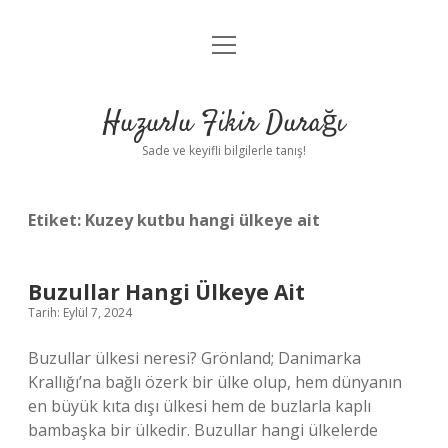
menüyü
Anasayfa
aç
Gizlilik Politikası
Huzurlu Fikir Durağı
Yasal Uyarı
Sade ve keyifli bilgilerle tanış!
Hakkımızda
Etiket:
Kuzey kutbu hangi ülkeye ait
Buzullar Hangi Ülkeye Ait
Tarih: Eylül 7, 2024
Buzullar ülkesi neresi? Grönland; Danimarka
Krallığı’na bağlı özerk bir ülke olup, hem dünyanın
en büyük kıta dışı ülkesi hem de buzlarla kaplı
bambaşka bir ülkedir. Buzullar hangi ülkelerde