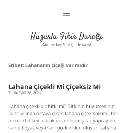
menüyü
Anasayfa
aç
Gizlilik Politikası
Huzurlu Fikir Durağı
Yasal Uyarı
Sade ve keyifli bilgilerle tanış!
Hakkımızda
Etiket:
Lahananın çiçeği var mıdır
Lahana Çiçekli Mi Çiçeksiz Mi
Tarih: Eylül 28, 2024
Lahana çiçekli bir bitki mi? Bitkinin büyümesinin
ikinci yılında ortaya çıkan lahana çiçek salkımı, her
biri dört dikey olarak düzenlenmiş taç yaprağına
sahip beyaz veya sarı çiçeklerden oluşur. Lahana