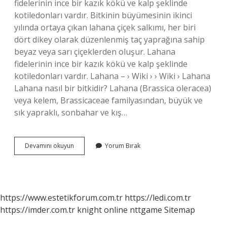
fidelerinin ince bir kazık kökü ve kalp şeklinde
kotiledonları vardır. Bitkinin büyümesinin ikinci
yılında ortaya çıkan lahana çiçek salkımı, her biri
dört dikey olarak düzenlenmiş taç yaprağına sahip
beyaz veya sarı çiçeklerden oluşur. Lahana
fidelerinin ince bir kazık kökü ve kalp şeklinde
kotiledonları vardır. Lahana – › Wiki › › Wiki › Lahana
Lahana nasıl bir bitkidir? Lahana (Brassica oleracea)
veya kelem, Brassicaceae familyasından, büyük ve
sık yapraklı, sonbahar ve kış…
Lahana
Devamını okuyun
Yorum Bırak
Çiçekli
Mi
Çiçeksiz
Mi
https://www.estetikforum.com.tr
https://ledi.com.tr
https://imder.com.tr
knight online
nttgame
Sitemap