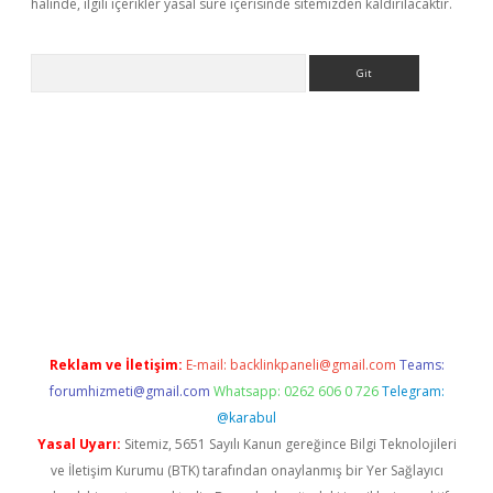
halinde, ilgili içerikler yasal süre içerisinde sitemizden kaldırılacaktır.
Arama
no/
betexpergir.net
Reklam ve İletişim:
E-mail:
backlinkpaneli@gmail.com
Teams:
forumhizmeti@gmail.com
Whatsapp: 0262 606 0 726
Telegram:
@karabul
Yasal Uyarı:
Sitemiz, 5651 Sayılı Kanun gereğince Bilgi Teknolojileri
ve İletişim Kurumu (BTK) tarafından onaylanmış bir Yer Sağlayıcı