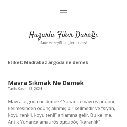
menüyü
Anasayfa
aç
Gizlilik Politikası
Huzurlu Fikir Durağı
Yasal Uyarı
Sade ve keyifli bilgilerle tanış!
Hakkımızda
Etiket:
Madrabaz argoda ne demek
Mavra Sıkmak Ne Demek
Tarih: Kasım 13, 2024
Mavra argoda ne demek? Yunanca mávros μαύρος
kelimesinden ödünç alınmış bir kelimedir ve “siyah,
koyu renkli, koyu tenli” anlamına gelir. Bu kelime,
Antik Yunanca amaurós αμαυρός “karanlık”