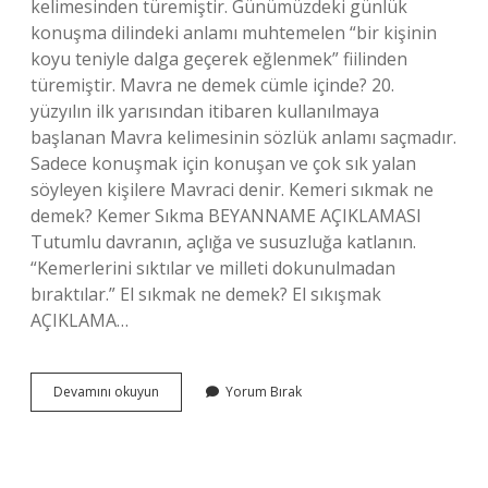
kelimesinden türemiştir. Günümüzdeki günlük
konuşma dilindeki anlamı muhtemelen “bir kişinin
koyu teniyle dalga geçerek eğlenmek” fiilinden
türemiştir. Mavra ne demek cümle içinde? 20.
yüzyılın ilk yarısından itibaren kullanılmaya
başlanan Mavra kelimesinin sözlük anlamı saçmadır.
Sadece konuşmak için konuşan ve çok sık yalan
söyleyen kişilere Mavraci denir. Kemeri sıkmak ne
demek? Kemer Sıkma BEYANNAME AÇIKLAMASI
Tutumlu davranın, açlığa ve susuzluğa katlanın.
“Kemerlerini sıktılar ve milleti dokunulmadan
bıraktılar.” El sıkmak ne demek? El sıkışmak
AÇIKLAMA…
Mavra
Devamını okuyun
Yorum Bırak
Sıkmak
Ne
Demek