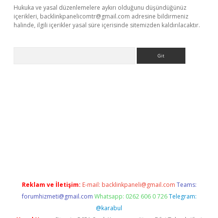
Hukuka ve yasal düzenlemelere aykırı olduğunu düşündüğünüz
içerikleri,
backlinkpanelicomtr@gmail.com
adresine bildirmeniz
halinde, ilgili içerikler yasal süre içerisinde sitemizden kaldırılacaktır.
Arama
o/
betexpergir.net
Reklam ve İletişim:
E-mail:
backlinkpaneli@gmail.com
Teams:
forumhizmeti@gmail.com
Whatsapp: 0262 606 0 726
Telegram:
@karabul