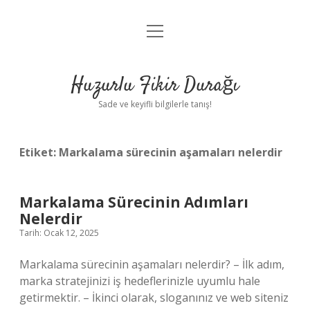
menüyü
Anasayfa
aç
Gizlilik Politikası
Huzurlu Fikir Durağı
Yasal Uyarı
Sade ve keyifli bilgilerle tanış!
Hakkımızda
Etiket:
Markalama sürecinin aşamaları nelerdir
Markalama Sürecinin Adımları
Nelerdir
Tarih: Ocak 12, 2025
Markalama sürecinin aşamaları nelerdir? – İlk adım,
marka stratejinizi iş hedeflerinizle uyumlu hale
getirmektir. – İkinci olarak, sloganınız ve web siteniz