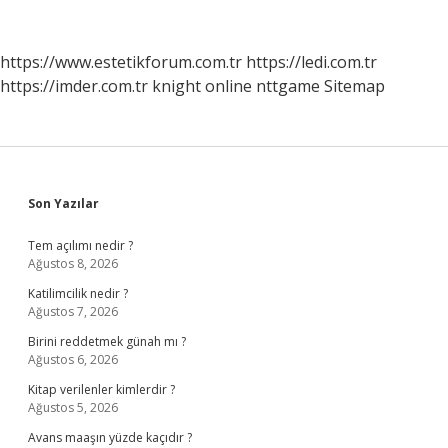
Nelerdir
https://www.estetikforum.com.tr
https://ledi.com.tr
https://imder.com.tr
knight online
nttgame
Sitemap
Sidebar
Son Yazılar
Tem açılımı nedir ?
Ağustos 8, 2026
Katilimcilik nedir ?
Ağustos 7, 2026
Birini reddetmek günah mı ?
Ağustos 6, 2026
Kitap verilenler kimlerdir ?
Ağustos 5, 2026
Avans maaşın yüzde kaçıdır ?