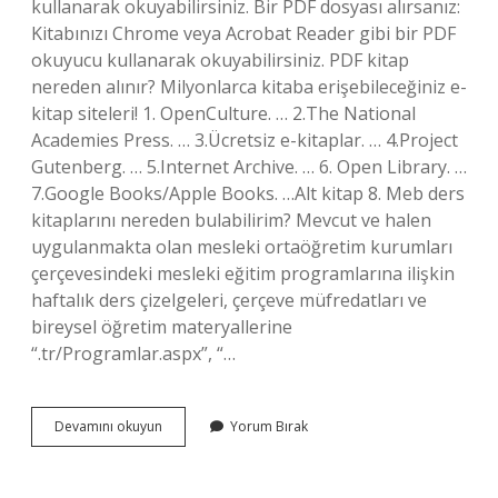
kullanarak okuyabilirsiniz. Bir PDF dosyası alırsanız:
Kitabınızı Chrome veya Acrobat Reader gibi bir PDF
okuyucu kullanarak okuyabilirsiniz. PDF kitap
nereden alınır? Milyonlarca kitaba erişebileceğiniz e-
kitap siteleri! 1. OpenCulture. … 2.The National
Academies Press. … 3.Ücretsiz e-kitaplar. … 4.Project
Gutenberg. … 5.Internet Archive. … 6. Open Library. …
7.Google Books/Apple Books. …Alt kitap 8. Meb ders
kitaplarını nereden bulabilirim? Mevcut ve halen
uygulanmakta olan mesleki ortaöğretim kurumları
çerçevesindeki mesleki eğitim programlarına ilişkin
haftalık ders çizelgeleri, çerçeve müfredatları ve
bireysel öğretim materyallerine
“.tr/Programlar.aspx”, “…
Ders
Devamını okuyun
Yorum Bırak
Kitapların
Pdf
Lerini