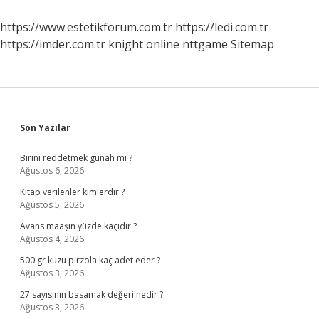
Nereden
Bulabilirim
https://www.estetikforum.com.tr
https://ledi.com.tr
https://imder.com.tr
knight online
nttgame
Sitemap
Sidebar
Son Yazılar
Birini reddetmek günah mı ?
Ağustos 6, 2026
Kitap verilenler kimlerdir ?
Ağustos 5, 2026
Avans maaşın yüzde kaçıdır ?
Ağustos 4, 2026
500 gr kuzu pirzola kaç adet eder ?
Ağustos 3, 2026
27 sayısının basamak değeri nedir ?
Ağustos 3, 2026