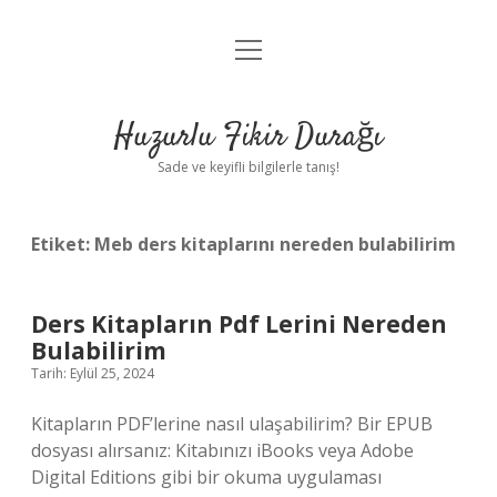
menüyü
Anasayfa
aç
Gizlilik Politikası
Huzurlu Fikir Durağı
Yasal Uyarı
Sade ve keyifli bilgilerle tanış!
Hakkımızda
Etiket:
Meb ders kitaplarını nereden bulabilirim
Ders Kitapların Pdf Lerini Nereden
Bulabilirim
Tarih: Eylül 25, 2024
Kitapların PDF’lerine nasıl ulaşabilirim? Bir EPUB
dosyası alırsanız: Kitabınızı iBooks veya Adobe
Digital Editions gibi bir okuma uygulaması