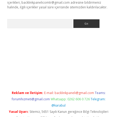
içerikleri,
backlinkpanelicomtr@gmail.com
adresine bildirmeniz
halinde, ilgili içerikler yasal süre içerisinde sitemizden kaldırılacaktır.
Arama
o/
betexpergir.net
Reklam ve İletişim:
E-mail:
backlinkpaneli@gmail.com
Teams:
forumhizmeti@gmail.com
Whatsapp: 0262 606 0 726
Telegram:
@karabul
Yasal Uyarı:
Sitemiz, 5651 Sayılı Kanun gereğince Bilgi Teknolojileri