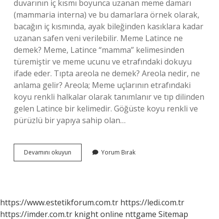
duvarının iç kısmı boyunca uzanan meme damarı
(mammaria interna) ve bu damarlara örnek olarak,
bacağın iç kısmında, ayak bileğinden kasıklara kadar
uzanan safen veni verilebilir. Meme Latince ne
demek? Meme, Latince “mamma” kelimesinden
türemiştir ve meme ucunu ve etrafındaki dokuyu
ifade eder. Tıpta areola ne demek? Areola nedir, ne
anlama gelir? Areola; Meme uçlarının etrafındaki
koyu renkli halkalar olarak tanımlanır ve tıp dilinden
gelen Latince bir kelimedir. Göğüste koyu renkli ve
pürüzlü bir yapıya sahip olan…
Mammaria
Devamını okuyun
Yorum Bırak
Ne
Demek
https://www.estetikforum.com.tr
https://ledi.com.tr
https://imder.com.tr
knight online
nttgame
Sitemap