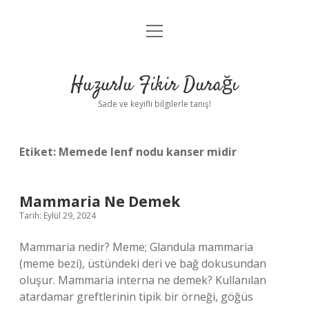
menüyü
Anasayfa
aç
Gizlilik Politikası
Huzurlu Fikir Durağı
Yasal Uyarı
Sade ve keyifli bilgilerle tanış!
Hakkımızda
Etiket:
Memede lenf nodu kanser midir
Mammaria Ne Demek
Tarih: Eylül 29, 2024
Mammaria nedir? Meme; Glandula mammaria
(meme bezi), üstündeki deri ve bağ dokusundan
oluşur. Mammaria interna ne demek? Kullanılan
atardamar greftlerinin tipik bir örneği, göğüs