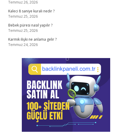
Temmuz 26, 2026
Kaleci 8 saniye kuralı nedir ?
Temmuz 25, 2026
Bebek püresi nasıl yapılır ?
Temmuz 25, 2026
Karmik ilişki ne anlama gelir ?
Temmuz 24, 2026