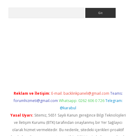
Arama
no/
betexpergir.net
Reklam ve İletişim:
E-mail:
backlinkpaneli@gmail.com
Teams:
forumhizmeti@gmail.com
Whatsapp: 0262 606 0 726
Telegram:
@karabul
Yasal Uyarı:
Sitemiz, 5651 Sayılı Kanun gereğince Bilgi Teknolojileri
ve İletişim Kurumu (BTK) tarafından onaylanmış bir Yer Sağlayıcı
olarak hizmet vermektedir. Bu nedenle, sitedeki içerikleri proaktif