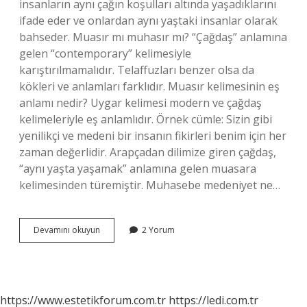
insanların aynı çağın koşulları altında yaşadıklarını
ifade eder ve onlardan aynı yaştaki insanlar olarak
bahseder. Muasır mı muhasır mı? “Çağdaş” anlamına
gelen “contemporary” kelimesiyle
karıştırılmamalıdır. Telaffuzları benzer olsa da
kökleri ve anlamları farklıdır. Muasır kelimesinin eş
anlamı nedir? Uygar kelimesi modern ve çağdaş
kelimeleriyle eş anlamlıdır. Örnek cümle: Sizin gibi
yenilikçi ve medeni bir insanın fikirleri benim için her
zaman değerlidir. Arapçadan dilimize giren çağdaş,
“aynı yaşta yaşamak” anlamına gelen muasara
kelimesinden türemiştir. Muhasebe medeniyet ne…
Muasır
Devamını okuyun
2 Yorum
Kelimesi
Ne
Anlama
Gelir
https://www.estetikforum.com.tr
https://ledi.com.tr