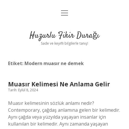
menüyü
Anasayfa
aç
Gizlilik Politikası
Huzurlu Fikir Durağı
Yasal Uyarı
Sade ve keyifli bilgilerle tanış!
Hakkımızda
Etiket:
Modern muasır ne demek
Muasır Kelimesi Ne Anlama Gelir
Tarih: Eylül 8, 2024
Muasır kelimesinin sözlük anlamı nedir?
Contemporary, çağdaş anlamına gelen bir kelimedir.
Aynı çağda veya yüzyılda yaşayan insanlar için
kullanılan bir kelimedir. Aynı zamanda yaşayan