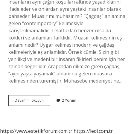
insanların aynı çağın koşulları altında yaşadıklarını
ifade eder ve onlardan aynı yaştaki insanlar olarak
bahseder. Muasır mı muhasır mı? “Çağdaş” anlamına
gelen “contemporary” kelimesiyle
karıştırılmamalıdır. Telaffuzları benzer olsa da
kökleri ve anlamları farklıdır. Muasır kelimesinin eş
anlamı nedir? Uygar kelimesi modern ve çağdaş
kelimeleriyle eş anlamlıdır. Örnek cümle: Sizin gibi
yenilikçi ve medeni bir insanın fikirleri benim için her
zaman değerlidir. Arapçadan dilimize giren çağdaş,
“aynı yaşta yaşamak” anlamına gelen muasara
kelimesinden türemiştir. Muhasebe medeniyet ne…
Muasır
Devamını okuyun
2 Yorum
Kelimesi
Ne
Anlama
Gelir
https://www.estetikforum.com.tr
https://ledi.com.tr