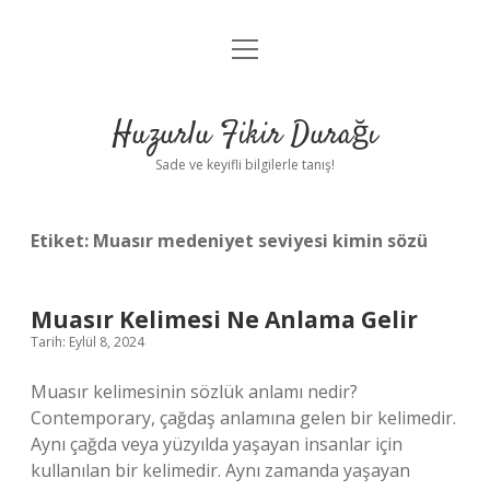
menüyü
Anasayfa
aç
Gizlilik Politikası
Huzurlu Fikir Durağı
Yasal Uyarı
Sade ve keyifli bilgilerle tanış!
Hakkımızda
Etiket:
Muasır medeniyet seviyesi kimin sözü
Muasır Kelimesi Ne Anlama Gelir
Tarih: Eylül 8, 2024
Muasır kelimesinin sözlük anlamı nedir?
Contemporary, çağdaş anlamına gelen bir kelimedir.
Aynı çağda veya yüzyılda yaşayan insanlar için
kullanılan bir kelimedir. Aynı zamanda yaşayan