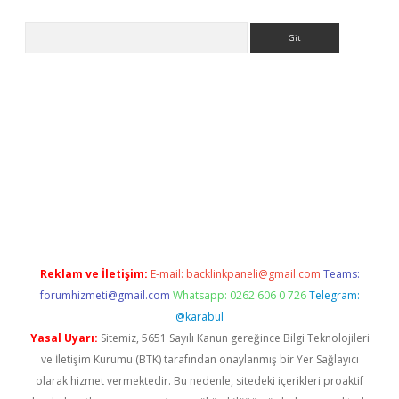
Arama
no/
betexpergir.net
Reklam ve İletişim:
E-mail:
backlinkpaneli@gmail.com
Teams:
forumhizmeti@gmail.com
Whatsapp: 0262 606 0 726
Telegram:
@karabul
Yasal Uyarı:
Sitemiz, 5651 Sayılı Kanun gereğince Bilgi Teknolojileri
ve İletişim Kurumu (BTK) tarafından onaylanmış bir Yer Sağlayıcı
olarak hizmet vermektedir. Bu nedenle, sitedeki içerikleri proaktif