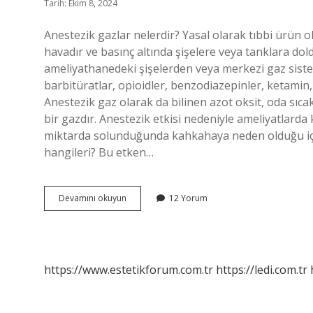
Tarih: Ekim 8, 2024
Anestezik gazlar nelerdir? Yasal olarak tıbbi ürün o
havadır ve basınç altında şişelere veya tanklara do
ameliyathanedeki şişelerden veya merkezi gaz siste
barbitüratlar, opioidler, benzodiazepinler, ketamin,
Anestezik gaz olarak da bilinen azot oksit, oda sıcak
bir gazdır. Anestezik etkisi nedeniyle ameliyatlarda ku
miktarda solunduğunda kahkahaya neden olduğu için “
hangileri? Bu etken…
Anestezik
Devamını okuyun
12 Yorum
Gaz
Ajanları
Nelerdir
https://www.estetikforum.com.tr
https://ledi.com.tr