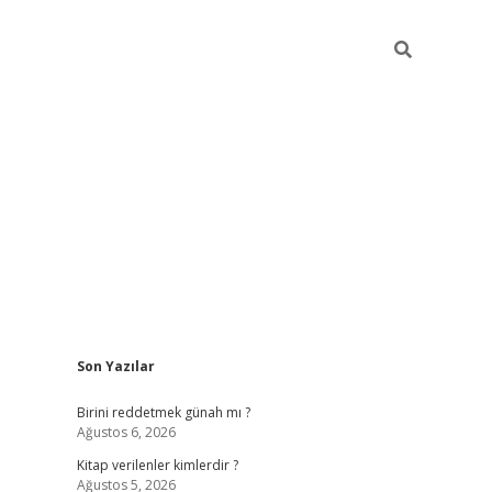
Sidebar
Son Yazılar
ilbet giriş
https://betexpergiris.casino/
betexp
Birini reddetmek günah mı ?
Ağustos 6, 2026
Kitap verilenler kimlerdir ?
Ağustos 5, 2026