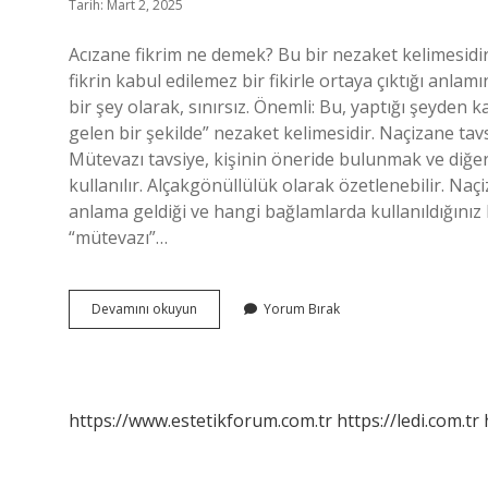
Tarih: Mart 2, 2025
Acızane fikrim ne demek? Bu bir nezaket kelimesidir,
fikrin kabul edilemez bir fikirle ortaya çıktığı anl
bir şey olarak, sınırsız. Önemli: Bu, yaptığı şeyden k
gelen bir şekilde” nezaket kelimesidir. Naçizane ta
Mütevazı tavsiye, kişinin öneride bulunmak ve diğ
kullanılır. Alçakgönüllülük olarak özetlenebilir. 
anlama geldiği ve hangi bağlamlarda kullanıldığınız 
“mütevazı”…
Acizane
Devamını okuyun
Yorum Bırak
Tavsiye
Ne
Demek
https://www.estetikforum.com.tr
https://ledi.com.tr