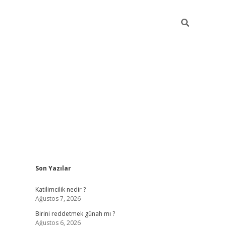
Sidebar
Son Yazılar
ilbet giriş
https://betexpergiris.casino/
betexp
Katilimcilik nedir ?
Ağustos 7, 2026
Birini reddetmek günah mı ?
Ağustos 6, 2026