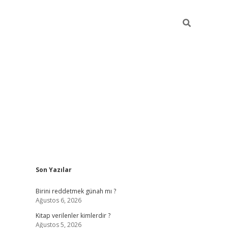
Sidebar
Son Yazılar
ilbet giriş
https://betexpergiris.casino/
betexp
Birini reddetmek günah mı ?
Ağustos 6, 2026
Kitap verilenler kimlerdir ?
Ağustos 5, 2026