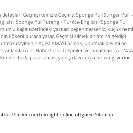
detayları Geçmişi temizle Geçmiş: Sponge Pull.Sünger Pull 
glish › Sponge PullTureng › Turkce-English › Sponge Pull
 mumlu kağıt üzerindeki yazıları beğenmezseniz, küçük neml
imenin kökeni burada yatar. Geçmişi silmek anlamına geldiği
unutmak deyiminin AÇIKLAMASI Silmek, unutmak deyimi ne
e-anlamları › a…Habertürk › Deyimler-ve-anlamları › a… Naz
dini fazla pazarlamak, yanlış davranışla bir isteği yerine
https://imder.com.tr
knight online
nttgame
Sitemap