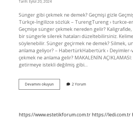
Tarih: Eylül 20, 2024
Sünger gibi çekmek ne demek? Geçmişi gizle Geçmiş 
Türkçe-İngilizce sözlük – TurengTureng › turkce-en
Geçmişe sünger çekmek nereden gelir? Kaligrafide,
bir süngerle silerek hataları düzeltebilirsiniz. Kel
söylenebilir. Sünger geçirmek ne demek? Silmek, 
anlama geliyor? – HabertürkHabertürk › Deyimler-v
çekmek ne anlama gelir? MAKALENİN AÇIKLAMASI: Ken
getirmeye istekli değilmiş gibi…
Sünger
Devamını okuyun
2 Yorum
Çekmek
Ne
Anlama
Gelir
https://www.estetikforum.com.tr
https://ledi.com.tr