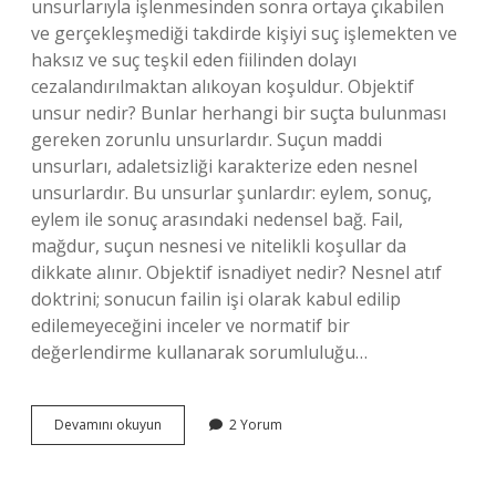
unsurlarıyla işlenmesinden sonra ortaya çıkabilen
ve gerçekleşmediği takdirde kişiyi suç işlemekten ve
haksız ve suç teşkil eden fiilinden dolayı
cezalandırılmaktan alıkoyan koşuldur. Objektif
unsur nedir? Bunlar herhangi bir suçta bulunması
gereken zorunlu unsurlardır. Suçun maddi
unsurları, adaletsizliği karakterize eden nesnel
unsurlardır. Bu unsurlar şunlardır: eylem, sonuç,
eylem ile sonuç arasındaki nedensel bağ. Fail,
mağdur, suçun nesnesi ve nitelikli koşullar da
dikkate alınır. Objektif isnadiyet nedir? Nesnel atıf
doktrini; sonucun failin işi olarak kabul edilip
edilemeyeceğini inceler ve normatif bir
değerlendirme kullanarak sorumluluğu…
Objektif
Devamını okuyun
2 Yorum
Cezalandırılabilirlik
Şartı
Nedir