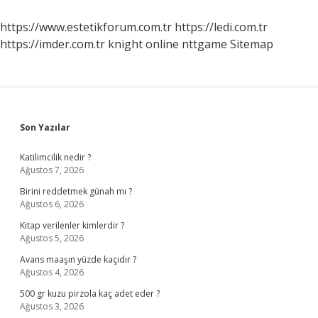
https://www.estetikforum.com.tr
https://ledi.com.tr
https://imder.com.tr
knight online
nttgame
Sitemap
Sidebar
Son Yazılar
Katilimcilik nedir ?
Ağustos 7, 2026
Birini reddetmek günah mı ?
Ağustos 6, 2026
Kitap verilenler kimlerdir ?
Ağustos 5, 2026
Avans maaşın yüzde kaçıdır ?
Ağustos 4, 2026
500 gr kuzu pirzola kaç adet eder ?
Ağustos 3, 2026