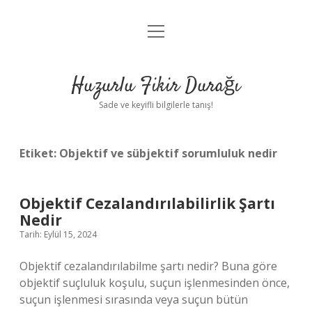
menüyü
Anasayfa
aç
Gizlilik Politikası
Huzurlu Fikir Durağı
Yasal Uyarı
Sade ve keyifli bilgilerle tanış!
Hakkımızda
Etiket:
Objektif ve sübjektif sorumluluk nedir
Objektif Cezalandırılabilirlik Şartı
Nedir
Tarih: Eylül 15, 2024
Objektif cezalandırılabilme şartı nedir? Buna göre
objektif suçluluk koşulu, suçun işlenmesinden önce,
suçun işlenmesi sırasında veya suçun bütün