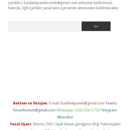
içerikleri,
backlinkpanelicomtr@gmail.com
adresine bildirmeniz
halinde, ilgili içerikler yasal süre içerisinde sitemizden kaldırılacaktır.
Arama
betexpergiris.casino/
betexpergir.net
Reklam ve İletişim:
E-mail:
backlinkpaneli@gmail.com
Teams:
forumhizmeti@gmail.com
Whatsapp: 0262 606 0 726
Telegram:
@karabul
Yasal Uyarı:
Sitemiz, 5651 Sayılı Kanun gereğince Bilgi Teknolojileri